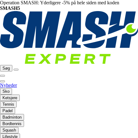
Operation SMASH: Yderligere -5% på hele siden med koden
SMASH5
Søg
Nyheder
Sko
Ketsjere
Tennis
Padel
Badminton
Bordtennis
Squash
Lifestyle