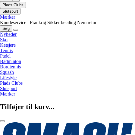
Plads Clubs
Slutspurt
Mærker
Kundeservice i Frankrig
Sikker betaling
Nem retur
Søg
Nyheder
Sko
Ketsjere
Tennis
Padel
Badminton
Bordtennis
Squash
Lifestyle
Plads Clubs
Slutspurt
Mærker
Tilføjer til kurv...