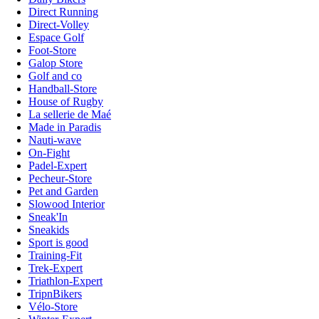
Direct Running
Direct-Volley
Espace Golf
Foot-Store
Galop Store
Golf and co
Handball-Store
House of Rugby
La sellerie de Maé
Made in Paradis
Nauti-wave
On-Fight
Padel-Expert
Pecheur-Store
Pet and Garden
Slowood Interior
Sneak'In
Sneakids
Sport is good
Training-Fit
Trek-Expert
Triathlon-Expert
TripnBikers
Vélo-Store