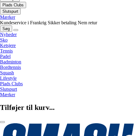
Plads Clubs
Slutspurt
Mærker
Kundeservice i Frankrig
Sikker betaling
Nem retur
Søg
Nyheder
Sko
Ketsjere
Tennis
Padel
Badminton
Bordtennis
Squash
Lifestyle
Plads Clubs
Slutspurt
Mærker
Tilføjer til kurv...