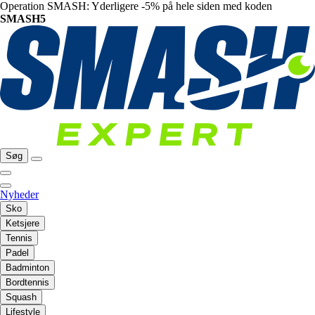
Operation SMASH: Yderligere -5% på hele siden med koden
SMASH5
Søg
Nyheder
Sko
Ketsjere
Tennis
Padel
Badminton
Bordtennis
Squash
Lifestyle