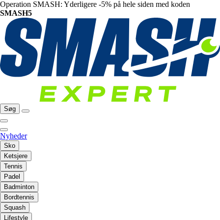
Operation SMASH: Yderligere -5% på hele siden med koden
SMASH5
Søg
Nyheder
Sko
Ketsjere
Tennis
Padel
Badminton
Bordtennis
Squash
Lifestyle