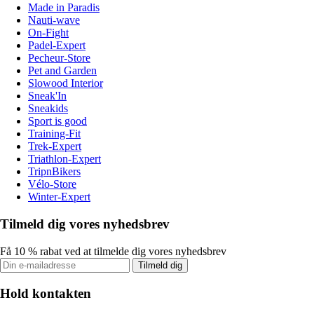
Made in Paradis
Nauti-wave
On-Fight
Padel-Expert
Pecheur-Store
Pet and Garden
Slowood Interior
Sneak'In
Sneakids
Sport is good
Training-Fit
Trek-Expert
Triathlon-Expert
TripnBikers
Vélo-Store
Winter-Expert
Tilmeld dig vores nyhedsbrev
Få 10 % rabat ved at tilmelde dig vores nyhedsbrev
Tilmeld dig
Hold kontakten