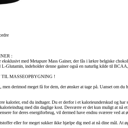
 ordre
NER :
ksklusivt med Metapure Mass Gainer, der fås i lækre belgiske chokolade
d L-Glutamin, indeholder denne gainer også en naturlig kilde til BCAA, 
 TIL MASSEOPBYGNING !
ig, men derimod meget få for dem, der ønsker at tage på. Uanset om du h
lere kalorier, end du indtager. Du er derfor i et kalorieunderskud og har 
 kalorieindtag med din daglige kost. Desværre er det kun muligt at nå 
pensere for deres energiforbrug, vil dermed have endnu sværere ved at øg
tstoffer eller for meget sukker ikke hjælpe dig med at nå dine mål. At