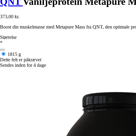
QNT
Vaniljeprotein Metapure M
373,00 kr.
Boost din muskelmasse med Metapure Mass fra QNT, den optimale prote
Størrelse
*
1815 g
Dette felt er påkrævet
Sendes inden for 4 dage