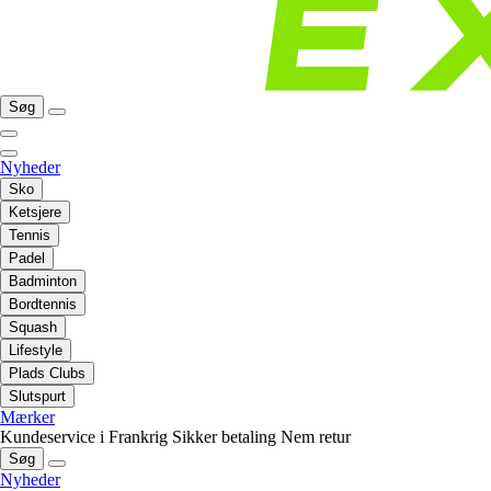
Søg
Nyheder
Sko
Ketsjere
Tennis
Padel
Badminton
Bordtennis
Squash
Lifestyle
Plads Clubs
Slutspurt
Mærker
Kundeservice i Frankrig
Sikker betaling
Nem retur
Søg
Nyheder