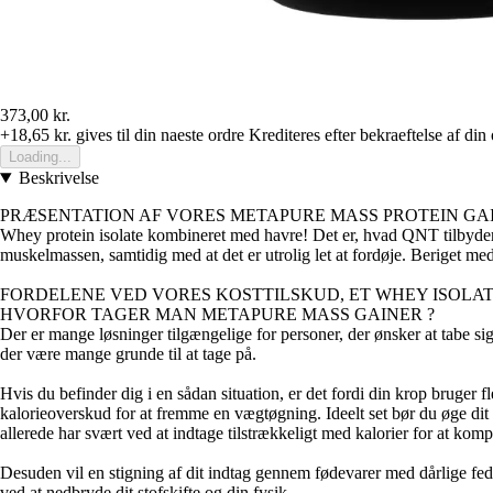
373,00 kr.
+18,65 kr.
gives til din naeste ordre
Krediteres efter bekraeftelse af din
Loading...
Beskrivelse
PRÆSENTATION AF VORES METAPURE MASS PROTEIN GAI
Whey protein isolate kombineret med havre! Det er, hvad QNT tilbyder e
muskelmassen, samtidig med at det er utrolig let at fordøje. Beriget me
FORDELENE VED VORES KOSTTILSKUD, ET WHEY ISOLAT
HVORFOR TAGER MAN METAPURE MASS GAINER ?
Der er mange løsninger tilgængelige for personer, der ønsker at tabe s
der være mange grunde til at tage på.
Hvis du befinder dig i en sådan situation, er det fordi din krop bruger f
kalorieoverskud for at fremme en vægtøgning. Ideelt set bør du øge dit
allerede har svært ved at indtage tilstrækkeligt med kalorier for at kom
Desuden vil en stigning af dit indtag gennem fødevarer med dårlige fed
ved at nedbryde dit stofskifte og din fysik.