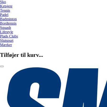
Sko
Ketsjere
Tennis
Padel
Badminton
Bordtennis
Squash
Lifestyle
Plads Clubs
Slutspurt
Mærker
Tilføjer til kurv...