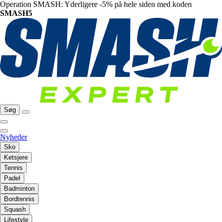
Operation SMASH: Yderligere -5% på hele siden med koden
SMASH5
Søg
Nyheder
Sko
Ketsjere
Tennis
Padel
Badminton
Bordtennis
Squash
Lifestyle