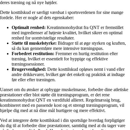
deres træning og nå nye højder.
Dette kosttilskud er særligt værdsat i sportsverdenen for sine mange
fordele. Her er nogle af dets egenskaber:
Optimalt renhed:
Kreatinmonohydrat fra QNT er fremstillet
med ingredienser af højeste kvalitet, hvilket sikrer en optimal
renhed for uomtvistelige resultater.
Støtte til muskelstyrke:
Bidrager til at øge styrken og kraften,
så du kan gennemføre mere intensive træningspas.
Forbedret restitution:
Fremmer en hurtig restitution efter
træning, hvilket er essentielt for hyppige og effektive
træningssessioner.
Brugervenlighed:
Dette kosttilskud opløses nemt i vand eller
andre drikkevarer, hvilket gør det enkelt og praktisk at indtage
før eller efter træningen.
Uanset om du ønsker at opbygge muskelmasse, forbedre dine atletiske
præstationer eller blot støtte dit træningsprogram, er det rene
kreatinmonohydrat QNT en værdifuld allieret. Regelmæssig brug,
kombineret med en passende kost og et strengt træningsprogram, vil
hjælpe dig med at nå dine mål hurtigere og mere effektivt.
Ved at integrere dette kosttilskud i din sportslige hverdag forpligtiger
du dig til at forbedre dine præstationer, samtidig med at du tager vare