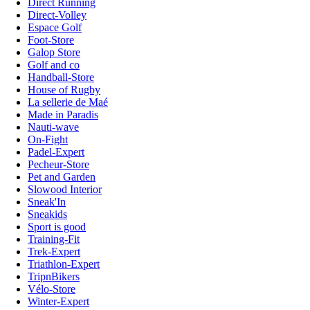
Direct Running
Direct-Volley
Espace Golf
Foot-Store
Galop Store
Golf and co
Handball-Store
House of Rugby
La sellerie de Maé
Made in Paradis
Nauti-wave
On-Fight
Padel-Expert
Pecheur-Store
Pet and Garden
Slowood Interior
Sneak'In
Sneakids
Sport is good
Training-Fit
Trek-Expert
Triathlon-Expert
TripnBikers
Vélo-Store
Winter-Expert