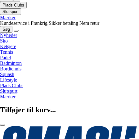
Plads Clubs
Slutspurt
Mærker
Kundeservice i Frankrig
Sikker betaling
Nem retur
Søg
Nyheder
Sko
Ketsjere
Tennis
Padel
Badminton
Bordtennis
Squash
Lifestyle
Plads Clubs
Slutspurt
Mærker
Tilføjer til kurv...