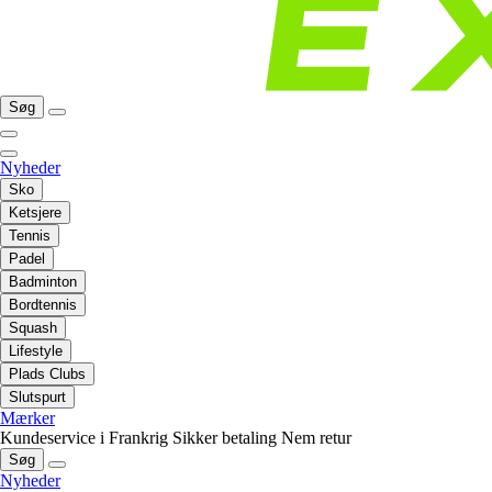
Søg
Nyheder
Sko
Ketsjere
Tennis
Padel
Badminton
Bordtennis
Squash
Lifestyle
Plads Clubs
Slutspurt
Mærker
Kundeservice i Frankrig
Sikker betaling
Nem retur
Søg
Nyheder