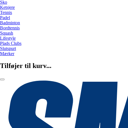
Sko
Ketsjere
Tennis
Padel
Badminton
Bordtennis
Squash
Lifestyle
Plads Clubs
Slutspurt
Mærker
Tilføjer til kurv...