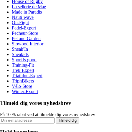
House of Rugby
La sellerie de Maé
Made in Paradis
Nauti-wave
On-Fight
Padel-Expert
Pecheur-Store
Pet and Garden
Slowood Interior
Sneak'In
Sneakids
Sport is good
Training-Fit
Trek-Expert
Triathlon-Expert
TripnBikers
Vélo-Store
Winter-Expert
Tilmeld dig vores nyhedsbrev
Få 10 % rabat ved at tilmelde dig vores nyhedsbrev
Tilmeld dig