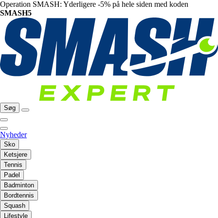
Operation SMASH: Yderligere -5% på hele siden med koden
SMASH5
Søg
Nyheder
Sko
Ketsjere
Tennis
Padel
Badminton
Bordtennis
Squash
Lifestyle