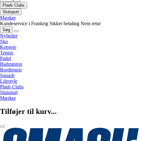
Plads Clubs
Slutspurt
Mærker
Kundeservice i Frankrig
Sikker betaling
Nem retur
Søg
Nyheder
Sko
Ketsjere
Tennis
Padel
Badminton
Bordtennis
Squash
Lifestyle
Plads Clubs
Slutspurt
Mærker
Tilføjer til kurv...