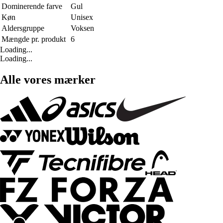
Dominerende farve
Gul
Køn
Unisex
Aldersgruppe
Voksen
Mængde pr. produkt
6
Loading...
Loading...
Alle vores mærker