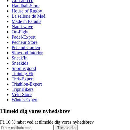
Golf and co
Handball-Store
House of Rugby
La sellerie de Maé
Made in Paradis
Nauti-wave
On-Fight
Padel-Expert
Pecheur-Store
Pet and Garden
Slowood Interior
Sneak'In
Sneakids
Sport is good
Training-Fit
Trek-Expert
Triathlon-Expert
TripnBikers
Vélo-Store
Winter-Expert
Tilmeld dig vores nyhedsbrev
Få 10 % rabat ved at tilmelde dig vores nyhedsbrev
Tilmeld dig