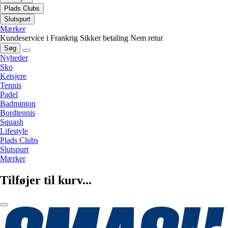
Plads Clubs
Slutspurt
Mærker
Kundeservice i Frankrig
Sikker betaling
Nem retur
Søg
Nyheder
Sko
Ketsjere
Tennis
Padel
Badminton
Bordtennis
Squash
Lifestyle
Plads Clubs
Slutspurt
Mærker
Tilføjer til kurv...