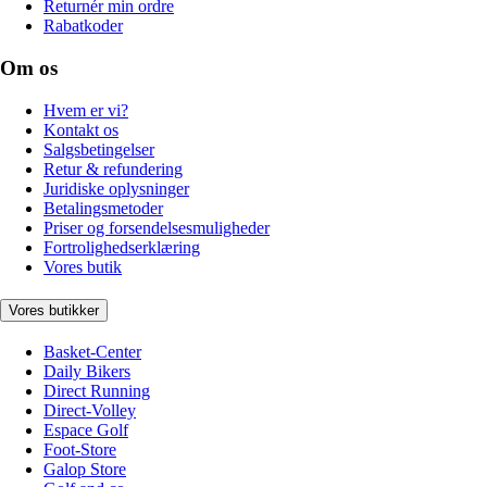
Returnér min ordre
Rabatkoder
Om os
Hvem er vi?
Kontakt os
Salgsbetingelser
Retur & refundering
Juridiske oplysninger
Betalingsmetoder
Priser og forsendelsesmuligheder
Fortrolighedserklæring
Vores butik
Vores butikker
Basket-Center
Daily Bikers
Direct Running
Direct-Volley
Espace Golf
Foot-Store
Galop Store