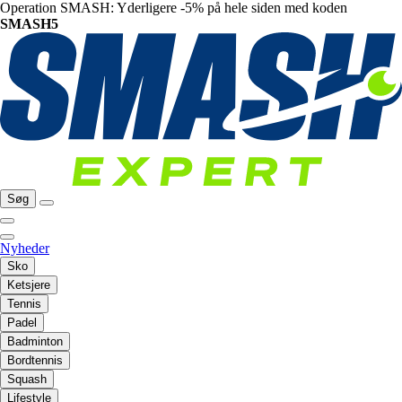
Operation SMASH: Yderligere -5% på hele siden med koden
SMASH5
Søg
Nyheder
Sko
Ketsjere
Tennis
Padel
Badminton
Bordtennis
Squash
Lifestyle