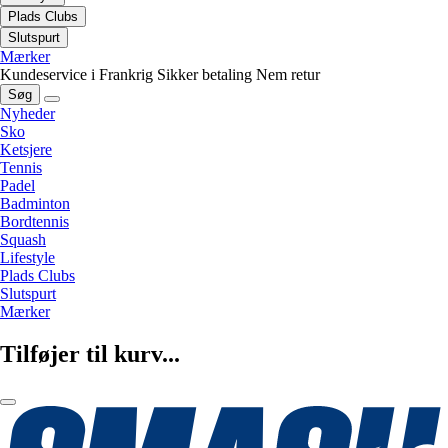
Plads Clubs
Slutspurt
Mærker
Kundeservice i Frankrig
Sikker betaling
Nem retur
Søg
Nyheder
Sko
Ketsjere
Tennis
Padel
Badminton
Bordtennis
Squash
Lifestyle
Plads Clubs
Slutspurt
Mærker
Tilføjer til kurv...