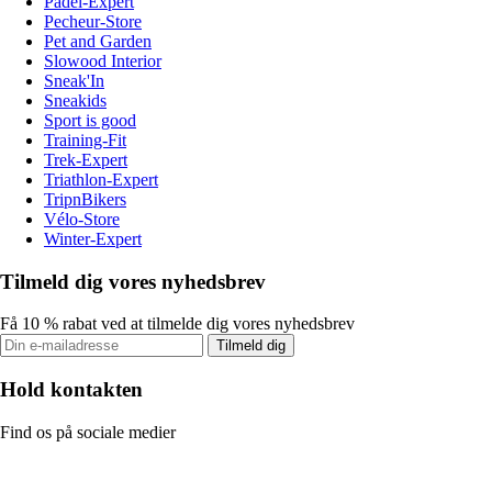
Padel-Expert
Pecheur-Store
Pet and Garden
Slowood Interior
Sneak'In
Sneakids
Sport is good
Training-Fit
Trek-Expert
Triathlon-Expert
TripnBikers
Vélo-Store
Winter-Expert
Tilmeld dig vores nyhedsbrev
Få 10 % rabat ved at tilmelde dig vores nyhedsbrev
Tilmeld dig
Hold kontakten
Find os på sociale medier