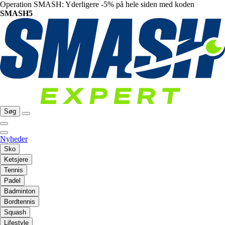
Operation SMASH: Yderligere -5% på hele siden med koden
SMASH5
Søg
Nyheder
Sko
Ketsjere
Tennis
Padel
Badminton
Bordtennis
Squash
Lifestyle