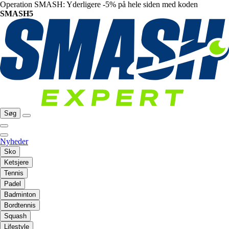
Operation SMASH: Yderligere -5% på hele siden med koden
SMASH5
Søg
Nyheder
Sko
Ketsjere
Tennis
Padel
Badminton
Bordtennis
Squash
Lifestyle