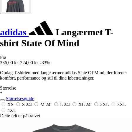
adidas
Langærmet T-
shirt State Of Mind
Fra
336,00 kr.
224,00 kr.
-33%
Opdag T-shirten med lange ærmer adidas State Of Mind, der forener
komfort, performance og stil til dine løbetræninger.
Størrelse
*
Størrelsesguide
XS
S
24t
M
24t
L
24t
XL
24t
2XL
3XL
4XL
Dette felt er påkrævet