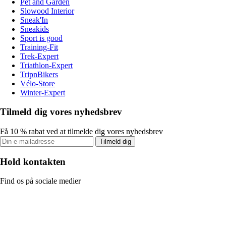
Pet and Garden
Slowood Interior
Sneak'In
Sneakids
Sport is good
Training-Fit
Trek-Expert
Triathlon-Expert
TripnBikers
Vélo-Store
Winter-Expert
Tilmeld dig vores nyhedsbrev
Få 10 % rabat ved at tilmelde dig vores nyhedsbrev
Tilmeld dig
Hold kontakten
Find os på sociale medier