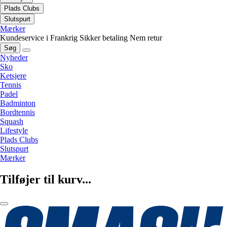
Plads Clubs
Slutspurt
Mærker
Kundeservice i Frankrig
Sikker betaling
Nem retur
Søg
Nyheder
Sko
Ketsjere
Tennis
Padel
Badminton
Bordtennis
Squash
Lifestyle
Plads Clubs
Slutspurt
Mærker
Tilføjer til kurv...