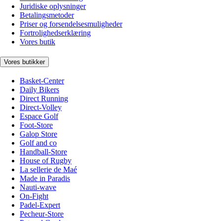
Juridiske oplysninger
Betalingsmetoder
Priser og forsendelsesmuligheder
Fortrolighedserklæring
Vores butik
Vores butikker
Basket-Center
Daily Bikers
Direct Running
Direct-Volley
Espace Golf
Foot-Store
Galop Store
Golf and co
Handball-Store
House of Rugby
La sellerie de Maé
Made in Paradis
Nauti-wave
On-Fight
Padel-Expert
Pecheur-Store