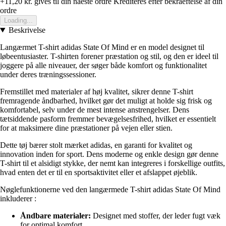
+11,20 kr.
gives til din naeste ordre
Krediteres efter bekraeftelse af din
ordre
Loading...
Beskrivelse
Langærmet T-shirt adidas State Of Mind er en model designet til
løbeentusiaster. T-shirten forener præstation og stil, og den er ideel til
joggere på alle niveauer, der søger både komfort og funktionalitet
under deres træningssessioner.
Fremstillet med materialer af høj kvalitet, sikrer denne T-shirt
fremragende åndbarhed, hvilket gør det muligt at holde sig frisk og
komfortabel, selv under de mest intense anstrengelser. Dens
tætsiddende pasform fremmer bevægelsesfrihed, hvilket er essentielt
for at maksimere dine præstationer på vejen eller stien.
Dette tøj bærer stolt mærket adidas, en garanti for kvalitet og
innovation inden for sport. Dens moderne og enkle design gør denne
T-shirt til et alsidigt stykke, der nemt kan integreres i forskellige outfits,
hvad enten det er til en sportsaktivitet eller et afslappet øjeblik.
Nøglefunktionerne ved den langærmede T-shirt adidas State Of Mind
inkluderer :
Åndbare materialer:
Designet med stoffer, der leder fugt væk
for optimal komfort.