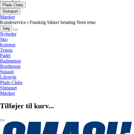
Plads Clubs
Slutspurt
Mærker
Kundeservice i Frankrig
Sikker betaling
Nem retur
Søg
Nyheder
Sko
Ketsjere
Tennis
Padel
Badminton
Bordtennis
Squash
Lifestyle
Plads Clubs
Slutspurt
Mærker
Tilføjer til kurv...