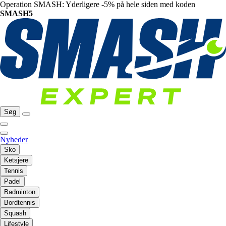
Operation SMASH: Yderligere -5% på hele siden med koden
SMASH5
Søg
Nyheder
Sko
Ketsjere
Tennis
Padel
Badminton
Bordtennis
Squash
Lifestyle