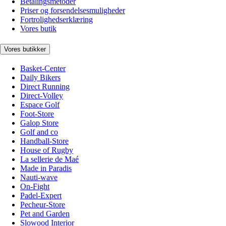
Betalingsmetoder
Priser og forsendelsesmuligheder
Fortrolighedserklæring
Vores butik
Vores butikker
Basket-Center
Daily Bikers
Direct Running
Direct-Volley
Espace Golf
Foot-Store
Galop Store
Golf and co
Handball-Store
House of Rugby
La sellerie de Maé
Made in Paradis
Nauti-wave
On-Fight
Padel-Expert
Pecheur-Store
Pet and Garden
Slowood Interior