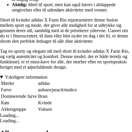
Alsidig:
Ideel til sport, men kan også bæres i afslappede
omgivelser eller til udendørs aktiviteter med venner.
Short til kvinder adidas X Farm Rio repræsenterer denne fusion
mellem sport og mode, der giver alle mulighed for at udtrykke sig
gennem deres stil, samtidig med at de prioriterer ydeevne. Uanset om
du er i fitnesscentret, til dans eller blot nyder en dag i det fri, er denne
shorts den perfekte ledsager til alle dine aktiviteter.
Tag en sporty og elegant stil med short til kvinder adidas X Farm Rio,
og vælg autenticitet og komfort. Denne model, der er både trendy og
funktionel, er et must-have for alle, der stræber efter en sportspraksis
beriget med et iøjnefaldende design.
Yderligere information
Mærke
adidas
Farve
auburn/peacit/multco
Dominerende farve
Brun
Køn
Kvinde
Aldersgruppe
Voksen
Loading...
Loading...