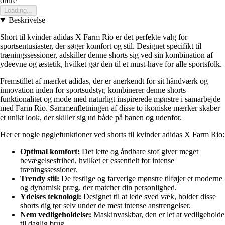
ordre
Loading...
Beskrivelse
Short til kvinder adidas X Farm Rio er det perfekte valg for
sportsentusiaster, der søger komfort og stil. Designet specifikt til
træningssessioner, adskiller denne shorts sig ved sin kombination af
ydeevne og æstetik, hvilket gør den til et must-have for alle sportsfolk.
Fremstillet af mærket adidas, der er anerkendt for sit håndværk og
innovation inden for sportsudstyr, kombinerer denne shorts
funktionalitet og mode med naturligt inspirerede mønstre i samarbejde
med Farm Rio. Sammenfletningen af disse to ikoniske mærker skaber
et unikt look, der skiller sig ud både på banen og udenfor.
Her er nogle nøglefunktioner ved shorts til kvinder adidas X Farm Rio:
Optimal komfort:
Det lette og åndbare stof giver meget
bevægelsesfrihed, hvilket er essentielt for intense
træningssessioner.
Trendy stil:
De festlige og farverige mønstre tilføjer et moderne
og dynamisk præg, der matcher din personlighed.
Ydelses teknologi:
Designet til at lede sved væk, holder disse
shorts dig tør selv under de mest intense anstrengelser.
Nem vedligeholdelse:
Maskinvaskbar, den er let at vedligeholde
til daglig brug.