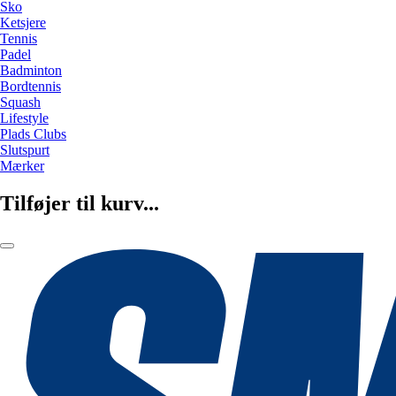
Sko
Ketsjere
Tennis
Padel
Badminton
Bordtennis
Squash
Lifestyle
Plads Clubs
Slutspurt
Mærker
Tilføjer til kurv...