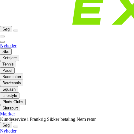
Søg
Nyheder
Sko
Ketsjere
Tennis
Padel
Badminton
Bordtennis
Squash
Lifestyle
Plads Clubs
Slutspurt
Mærker
Kundeservice i Frankrig
Sikker betaling
Nem retur
Søg
Nyheder