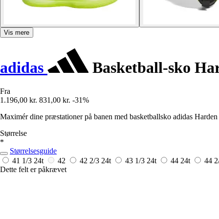
Vis mere
adidas
Basketball-sko Ha
Fra
1.196,00 kr.
831,00 kr.
-31%
Maximér dine præstationer på banen med basketballsko adidas Harden V
Størrelse
*
Størrelsesguide
41 1/3
24t
42
42 2/3
24t
43 1/3
24t
44
24t
44 2
Dette felt er påkrævet