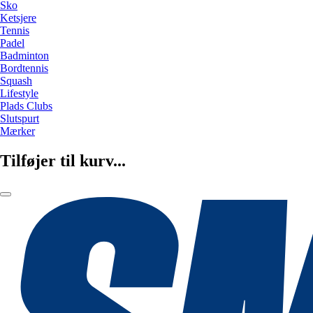
Sko
Ketsjere
Tennis
Padel
Badminton
Bordtennis
Squash
Lifestyle
Plads Clubs
Slutspurt
Mærker
Tilføjer til kurv...