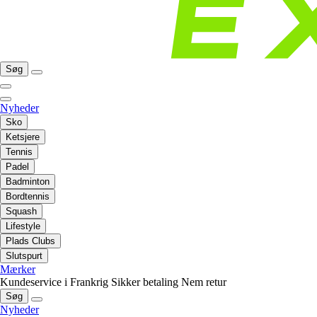
Søg
Nyheder
Sko
Ketsjere
Tennis
Padel
Badminton
Bordtennis
Squash
Lifestyle
Plads Clubs
Slutspurt
Mærker
Kundeservice i Frankrig
Sikker betaling
Nem retur
Søg
Nyheder