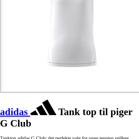
adidas
Tank top til piger
G Club
Tanktop adidas G Club: det perfekte valg for unge tennisp spillere