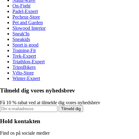
Nauti-wave
On-Fight
Padel-Expert
Pecheur-Store
Pet and Garden
Slowood Interior
Sneak'In
Sneakids
Sport is good
Training-Fit
Trek-Expert
Triathlon-Expert
TripnBikers
Vélo-Store
Winter-Expert
Tilmeld dig vores nyhedsbrev
Få 10 % rabat ved at tilmelde dig vores nyhedsbrev
Tilmeld dig
Hold kontakten
Find os på sociale medier