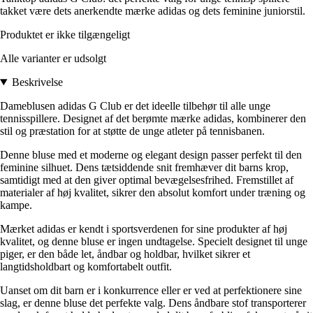
takket være dets anerkendte mærke adidas og dets feminine juniorstil.
Produktet er ikke tilgængeligt
Alle varianter er udsolgt
Beskrivelse
Dameblusen adidas G Club er det ideelle tilbehør til alle unge
tennisspillere. Designet af det berømte mærke adidas, kombinerer den
stil og præstation for at støtte de unge atleter på tennisbanen.
Denne bluse med et moderne og elegant design passer perfekt til den
feminine silhuet. Dens tætsiddende snit fremhæver dit barns krop,
samtidigt med at den giver optimal bevægelsesfrihed. Fremstillet af
materialer af høj kvalitet, sikrer den absolut komfort under træning og
kampe.
Mærket adidas er kendt i sportsverdenen for sine produkter af høj
kvalitet, og denne bluse er ingen undtagelse. Specielt designet til unge
piger, er den både let, åndbar og holdbar, hvilket sikrer et
langtidsholdbart og komfortabelt outfit.
Uanset om dit barn er i konkurrence eller er ved at perfektionere sine
slag, er denne bluse det perfekte valg. Dens åndbare stof transporterer