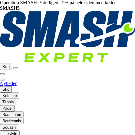
Operation SMASH: Yderligere -5% på hele siden med koden
SMASH5
Søg
Nyheder
Sko
Ketsjere
Tennis
Padel
Badminton
Bordtennis
Squash
Lifestyle