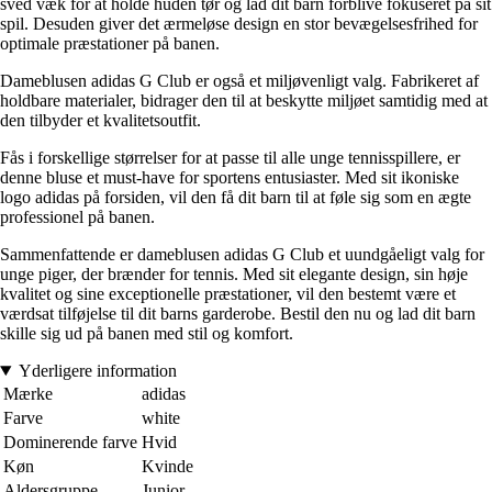
sved væk for at holde huden tør og lad dit barn forblive fokuseret på sit
spil. Desuden giver det ærmeløse design en stor bevægelsesfrihed for
optimale præstationer på banen.
Dameblusen adidas G Club er også et miljøvenligt valg. Fabrikeret af
holdbare materialer, bidrager den til at beskytte miljøet samtidig med at
den tilbyder et kvalitetsoutfit.
Fås i forskellige størrelser for at passe til alle unge tennisspillere, er
denne bluse et must-have for sportens entusiaster. Med sit ikoniske
logo adidas på forsiden, vil den få dit barn til at føle sig som en ægte
professionel på banen.
Sammenfattende er dameblusen adidas G Club et uundgåeligt valg for
unge piger, der brænder for tennis. Med sit elegante design, sin høje
kvalitet og sine exceptionelle præstationer, vil den bestemt være et
værdsat tilføjelse til dit barns garderobe. Bestil den nu og lad dit barn
skille sig ud på banen med stil og komfort.
Yderligere information
Mærke
adidas
Farve
white
Dominerende farve
Hvid
Køn
Kvinde
Aldersgruppe
Junior