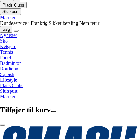
Plads Clubs
Slutspurt
Mærker
Kundeservice i Frankrig
Sikker betaling
Nem retur
Søg
Nyheder
Sko
Ketsjere
Tennis
Padel
Badminton
Bordtennis
Squash
Lifestyle
Plads Clubs
Slutspurt
Mærker
Tilføjer til kurv...