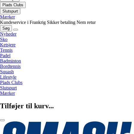
Plads Clubs
Slutspurt
Mærker
Kundeservice i Frankrig
Sikker betaling
Nem retur
Søg
Nyheder
Sko
Ketsjere
Tennis
Padel
Badminton
Bordtennis
Squash
Lifestyle
Plads Clubs
Slutspurt
Mærker
Tilføjer til kurv...