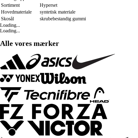
Sortiment
Hyperset
Hovedmateriale
syntetisk materiale
Skosål
skrubebestandig gummi
Loading...
Loading...
Alle vores mærker