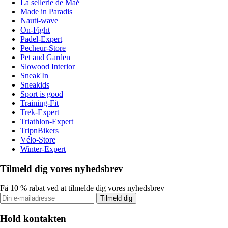
La sellerie de Maé
Made in Paradis
Nauti-wave
On-Fight
Padel-Expert
Pecheur-Store
Pet and Garden
Slowood Interior
Sneak'In
Sneakids
Sport is good
Training-Fit
Trek-Expert
Triathlon-Expert
TripnBikers
Vélo-Store
Winter-Expert
Tilmeld dig vores nyhedsbrev
Få 10 % rabat ved at tilmelde dig vores nyhedsbrev
Tilmeld dig
Hold kontakten