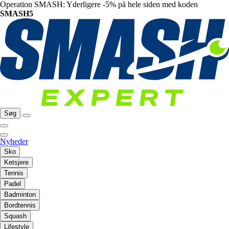
Operation SMASH: Yderligere -5% på hele siden med koden
SMASH5
Søg
Nyheder
Sko
Ketsjere
Tennis
Padel
Badminton
Bordtennis
Squash
Lifestyle