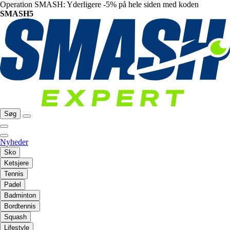
Operation SMASH: Yderligere -5% på hele siden med koden
SMASH5
Søg
Nyheder
Sko
Ketsjere
Tennis
Padel
Badminton
Bordtennis
Squash
Lifestyle