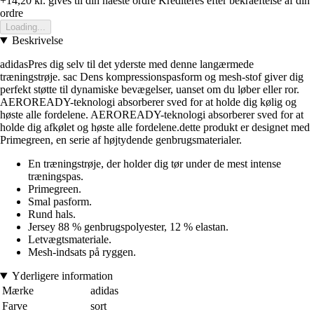
+14,20 kr.
gives til din naeste ordre
Krediteres efter bekraeftelse af din
ordre
Loading...
Beskrivelse
adidasPres dig selv til det yderste med denne langærmede
træningstrøje. sac Dens kompressionspasform og mesh-stof giver dig
perfekt støtte til dynamiske bevægelser, uanset om du løber eller ror.
AEROREADY-teknologi absorberer sved for at holde dig kølig og
høste alle fordelene. AEROREADY-teknologi absorberer sved for at
holde dig afkølet og høste alle fordelene.dette produkt er designet med
Primegreen, en serie af højtydende genbrugsmaterialer.
En træningstrøje, der holder dig tør under de mest intense
træningspas.
Primegreen.
Smal pasform.
Rund hals.
Jersey 88 % genbrugspolyester, 12 % elastan.
Letvægtsmateriale.
Mesh-indsats på ryggen.
Yderligere information
Mærke
adidas
Farve
sort