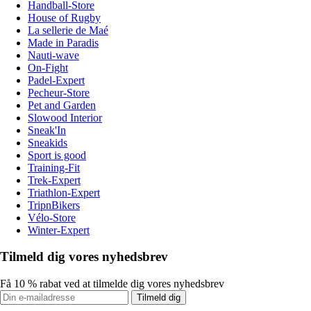
Handball-Store
House of Rugby
La sellerie de Maé
Made in Paradis
Nauti-wave
On-Fight
Padel-Expert
Pecheur-Store
Pet and Garden
Slowood Interior
Sneak'In
Sneakids
Sport is good
Training-Fit
Trek-Expert
Triathlon-Expert
TripnBikers
Vélo-Store
Winter-Expert
Tilmeld dig vores nyhedsbrev
Få 10 % rabat ved at tilmelde dig vores nyhedsbrev
Tilmeld dig