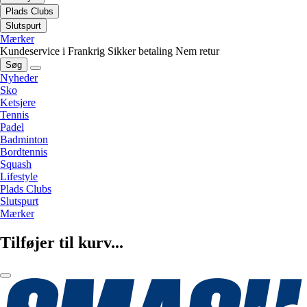
Plads Clubs
Slutspurt
Mærker
Kundeservice i Frankrig
Sikker betaling
Nem retur
Søg
Nyheder
Sko
Ketsjere
Tennis
Padel
Badminton
Bordtennis
Squash
Lifestyle
Plads Clubs
Slutspurt
Mærker
Tilføjer til kurv...