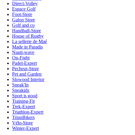
Direct-Volley
Espace Golf
Foot-Store
Galop Store
Golf and co
Handball-Store
House of Rugby
La sellerie de Maé
Made in Paradis
Nauti-wave
On-Fight
Padel-Expert
Pecheur-Store
Pet and Garden
Slowood Interior
Sneak'In
Sneakids
Sport is good
Training-Fit
Trek-Expert
Triathlon-Expert
TripnBikers
Vélo-Store
Winter-Expert