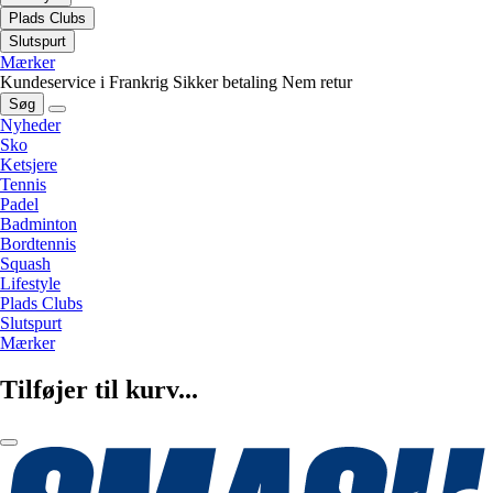
Plads Clubs
Slutspurt
Mærker
Kundeservice i Frankrig
Sikker betaling
Nem retur
Søg
Nyheder
Sko
Ketsjere
Tennis
Padel
Badminton
Bordtennis
Squash
Lifestyle
Plads Clubs
Slutspurt
Mærker
Tilføjer til kurv...