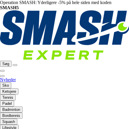
Operation SMASH: Yderligere -5% på hele siden med koden
SMASH5
Søg
Nyheder
Sko
Ketsjere
Tennis
Padel
Badminton
Bordtennis
Squash
Lifestyle