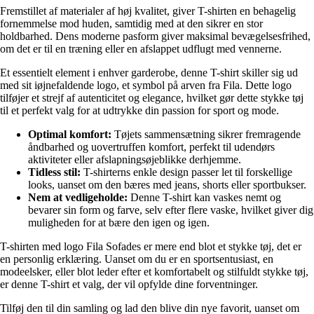
Fremstillet af materialer af høj kvalitet, giver T-shirten en behagelig
fornemmelse mod huden, samtidig med at den sikrer en stor
holdbarhed. Dens moderne pasform giver maksimal bevægelsesfrihed,
om det er til en træning eller en afslappet udflugt med vennerne.
Et essentielt element i enhver garderobe, denne T-shirt skiller sig ud
med sit iøjnefaldende logo, et symbol på arven fra Fila. Dette logo
tilføjer et strejf af autenticitet og elegance, hvilket gør dette stykke tøj
til et perfekt valg for at udtrykke din passion for sport og mode.
Optimal komfort:
Tøjets sammensætning sikrer fremragende
åndbarhed og uovertruffen komfort, perfekt til udendørs
aktiviteter eller afslapningsøjeblikke derhjemme.
Tidless stil:
T-shirterns enkle design passer let til forskellige
looks, uanset om den bæres med jeans, shorts eller sportbukser.
Nem at vedligeholde:
Denne T-shirt kan vaskes nemt og
bevarer sin form og farve, selv efter flere vaske, hvilket giver dig
muligheden for at bære den igen og igen.
T-shirten med logo Fila Sofades er mere end blot et stykke tøj, det er
en personlig erklæring. Uanset om du er en sportsentusiast, en
modeelsker, eller blot leder efter et komfortabelt og stilfuldt stykke tøj,
er denne T-shirt et valg, der vil opfylde dine forventninger.
Tilføj den til din samling og lad den blive din nye favorit, uanset om