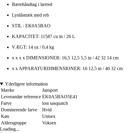
Bærehåndtag i lærred
Lynlåstræk med reb
STIL : EK0A5BAO
KAPACITET: 11587 cu in / 26 L
VÆGT: 14 oz / 0,4 kg
x x x x DIMENSIONER: 16,5 12,5 5,5 in / 42 32 14 cm
x x APPARATURDIMENSIONER: 16 12,5 in / 40 32 cm
Yderligere information
Mærke
Jansport
Leverandør reference
EK0A5BAO5E41
Farve
lost sasquatch
Dominerende farve
Hvid
Køn
Unisex
Aldersgruppe
Voksen
Loading...