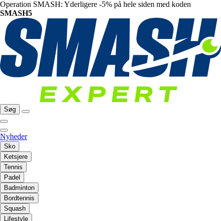
Operation SMASH: Yderligere -5% på hele siden med koden
SMASH5
Søg
Nyheder
Sko
Ketsjere
Tennis
Padel
Badminton
Bordtennis
Squash
Lifestyle