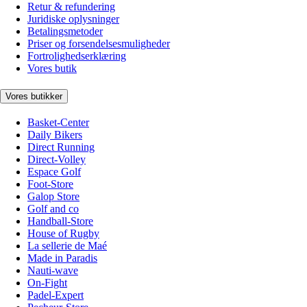
Retur & refundering
Juridiske oplysninger
Betalingsmetoder
Priser og forsendelsesmuligheder
Fortrolighedserklæring
Vores butik
Vores butikker
Basket-Center
Daily Bikers
Direct Running
Direct-Volley
Espace Golf
Foot-Store
Galop Store
Golf and co
Handball-Store
House of Rugby
La sellerie de Maé
Made in Paradis
Nauti-wave
On-Fight
Padel-Expert