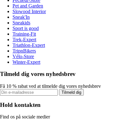
Pecheur-Store
Pet and Garden
Slowood Interior
Sneak'In
Sneakids
Sport is good
Training-Fit
Trek-Expert
Triathlon-Expert
TripnBikers
Vélo-Store
Winter-Expert
Tilmeld dig vores nyhedsbrev
Få 10 % rabat ved at tilmelde dig vores nyhedsbrev
Tilmeld dig
Hold kontakten
Find os på sociale medier