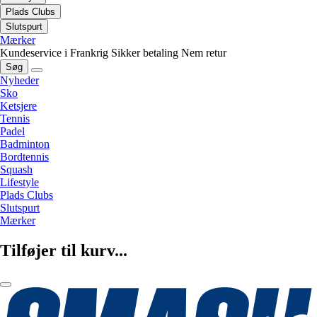
Plads Clubs
Slutspurt
Mærker
Kundeservice i Frankrig
Sikker betaling
Nem retur
Søg
Nyheder
Sko
Ketsjere
Tennis
Padel
Badminton
Bordtennis
Squash
Lifestyle
Plads Clubs
Slutspurt
Mærker
Tilføjer til kurv...