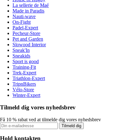
La sellerie de Maé
Made in Paradis
Nauti-wave
On-Fight
Padel-Expert
Pecheur-Store
Pet and Garden
Slowood Interior
Sneak'In
Sneakids
Sport is good
Training-Fit
Trek-Expert
Triathlon-Expert
TripnBikers
Vélo-Store
Winter-Expert
Tilmeld dig vores nyhedsbrev
Få 10 % rabat ved at tilmelde dig vores nyhedsbrev
Tilmeld dig
Hold kontakten