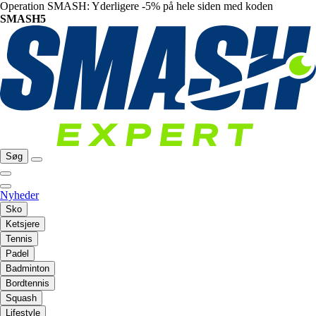
Operation SMASH: Yderligere -5% på hele siden med koden
SMASH5
Søg
Nyheder
Sko
Ketsjere
Tennis
Padel
Badminton
Bordtennis
Squash
Lifestyle