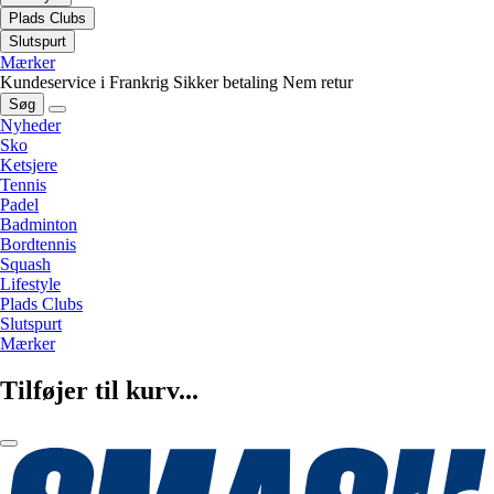
Plads Clubs
Slutspurt
Mærker
Kundeservice i Frankrig
Sikker betaling
Nem retur
Søg
Nyheder
Sko
Ketsjere
Tennis
Padel
Badminton
Bordtennis
Squash
Lifestyle
Plads Clubs
Slutspurt
Mærker
Tilføjer til kurv...