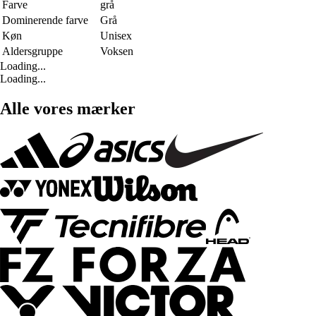
Farve
grå
Dominerende farve
Grå
Køn
Unisex
Aldersgruppe
Voksen
Loading...
Loading...
Alle vores mærker