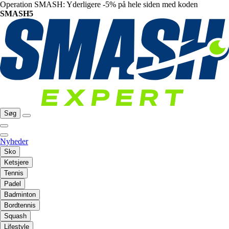
Operation SMASH: Yderligere -5% på hele siden med koden
SMASH5
Søg
Nyheder
Sko
Ketsjere
Tennis
Padel
Badminton
Bordtennis
Squash
Lifestyle