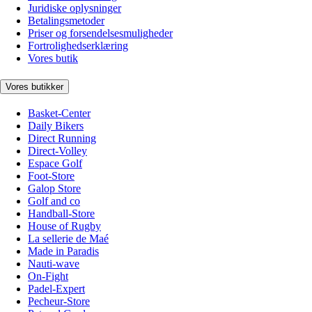
Juridiske oplysninger
Betalingsmetoder
Priser og forsendelsesmuligheder
Fortrolighedserklæring
Vores butik
Vores butikker
Basket-Center
Daily Bikers
Direct Running
Direct-Volley
Espace Golf
Foot-Store
Galop Store
Golf and co
Handball-Store
House of Rugby
La sellerie de Maé
Made in Paradis
Nauti-wave
On-Fight
Padel-Expert
Pecheur-Store