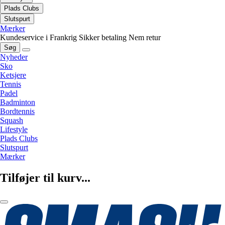
Plads Clubs
Slutspurt
Mærker
Kundeservice i Frankrig
Sikker betaling
Nem retur
Søg
Nyheder
Sko
Ketsjere
Tennis
Padel
Badminton
Bordtennis
Squash
Lifestyle
Plads Clubs
Slutspurt
Mærker
Tilføjer til kurv...