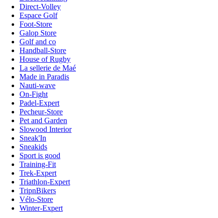
Direct-Volley
Espace Golf
Foot-Store
Galop Store
Golf and co
Handball-Store
House of Rugby
La sellerie de Maé
Made in Paradis
Nauti-wave
On-Fight
Padel-Expert
Pecheur-Store
Pet and Garden
Slowood Interior
Sneak'In
Sneakids
Sport is good
Training-Fit
Trek-Expert
Triathlon-Expert
TripnBikers
Vélo-Store
Winter-Expert