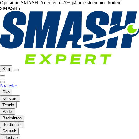
Operation SMASH: Yderligere -5% på hele siden med koden
SMASH5
Søg
Nyheder
Sko
Ketsjere
Tennis
Padel
Badminton
Bordtennis
Squash
Lifestyle