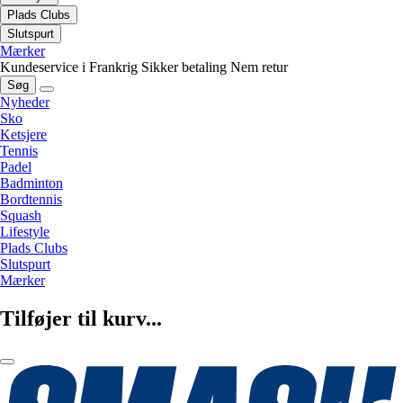
Plads Clubs
Slutspurt
Mærker
Kundeservice i Frankrig
Sikker betaling
Nem retur
Søg
Nyheder
Sko
Ketsjere
Tennis
Padel
Badminton
Bordtennis
Squash
Lifestyle
Plads Clubs
Slutspurt
Mærker
Tilføjer til kurv...