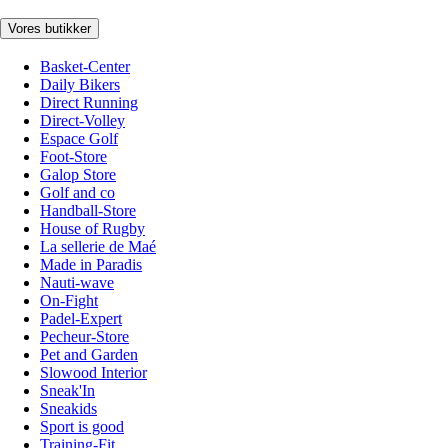
Vores butikker
Basket-Center
Daily Bikers
Direct Running
Direct-Volley
Espace Golf
Foot-Store
Galop Store
Golf and co
Handball-Store
House of Rugby
La sellerie de Maé
Made in Paradis
Nauti-wave
On-Fight
Padel-Expert
Pecheur-Store
Pet and Garden
Slowood Interior
Sneak'In
Sneakids
Sport is good
Training-Fit