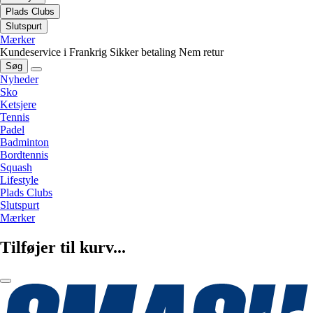
Plads Clubs
Slutspurt
Mærker
Kundeservice i Frankrig
Sikker betaling
Nem retur
Søg
Nyheder
Sko
Ketsjere
Tennis
Padel
Badminton
Bordtennis
Squash
Lifestyle
Plads Clubs
Slutspurt
Mærker
Tilføjer til kurv...