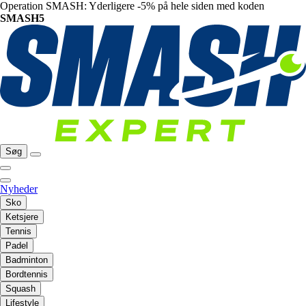
Operation SMASH: Yderligere -5% på hele siden med koden
SMASH5
Søg
Nyheder
Sko
Ketsjere
Tennis
Padel
Badminton
Bordtennis
Squash
Lifestyle