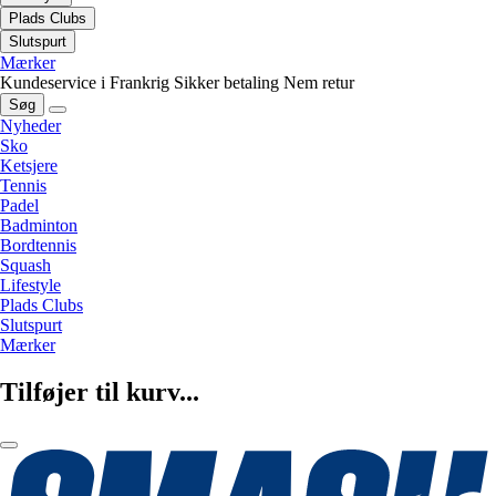
Plads Clubs
Slutspurt
Mærker
Kundeservice i Frankrig
Sikker betaling
Nem retur
Søg
Nyheder
Sko
Ketsjere
Tennis
Padel
Badminton
Bordtennis
Squash
Lifestyle
Plads Clubs
Slutspurt
Mærker
Tilføjer til kurv...