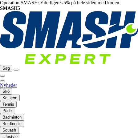
Operation SMASH: Yderligere -5% på hele siden med koden
SMASH5
Søg
Nyheder
Sko
Ketsjere
Tennis
Padel
Badminton
Bordtennis
Squash
Lifestyle