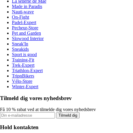
La sellerie de Maé
Made in Paradis
Nauti-wave
On-Fight
Padel-Expert
Pecheur-Store
Pet and Garden
Slowood Interior
Sneak'In
Sneakids
Sport is good
Training-Fit
Trek-Expert
Triathlon-Expert
TripnBikers
Vélo-Store
Winter-Expert
Tilmeld dig vores nyhedsbrev
Få 10 % rabat ved at tilmelde dig vores nyhedsbrev
Tilmeld dig
Hold kontakten