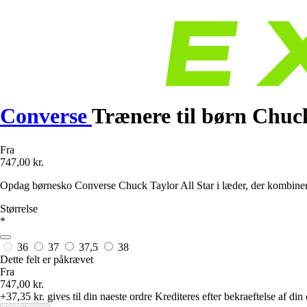
Converse
Trænere til børn Chuck
Fra
747,00 kr.
Opdag børnesko Converse Chuck Taylor All Star i læder, der kombinerer 
Størrelse
*
36
37
37,5
38
Dette felt er påkrævet
Fra
747,00 kr.
+37,35 kr.
gives til din naeste ordre
Krediteres efter bekraeftelse af din