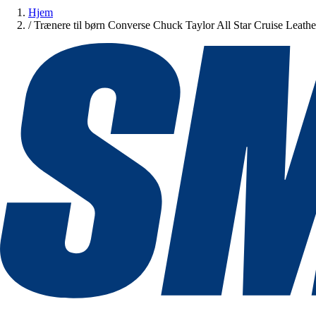
Hjem
/
Trænere til børn Converse Chuck Taylor All Star Cruise Leathe