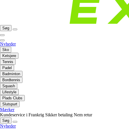
Søg
Nyheder
Sko
Ketsjere
Tennis
Padel
Badminton
Bordtennis
Squash
Lifestyle
Plads Clubs
Slutspurt
Mærker
Kundeservice i Frankrig
Sikker betaling
Nem retur
Søg
Nyheder