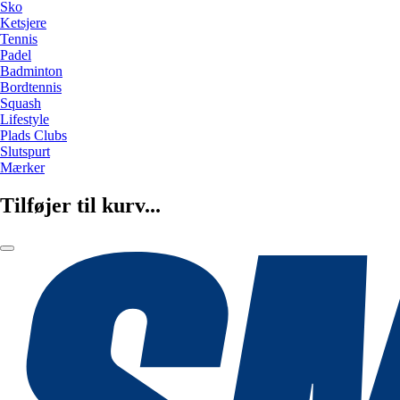
Sko
Ketsjere
Tennis
Padel
Badminton
Bordtennis
Squash
Lifestyle
Plads Clubs
Slutspurt
Mærker
Tilføjer til kurv...