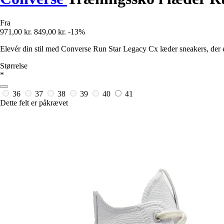
Fra
971,00 kr.
849,00 kr.
-13%
Elevér din stil med Converse Run Star Legacy Cx læder sneakers, der er
Størrelse
*
36
37
38
39
40
41
Dette felt er påkrævet