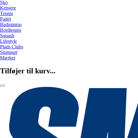
Sko
Ketsjere
Tennis
Padel
Badminton
Bordtennis
Squash
Lifestyle
Plads Clubs
Slutspurt
Mærker
Tilføjer til kurv...