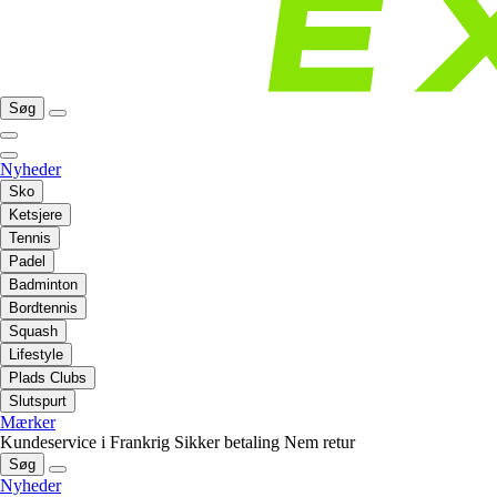
Søg
Nyheder
Sko
Ketsjere
Tennis
Padel
Badminton
Bordtennis
Squash
Lifestyle
Plads Clubs
Slutspurt
Mærker
Kundeservice i Frankrig
Sikker betaling
Nem retur
Søg
Nyheder