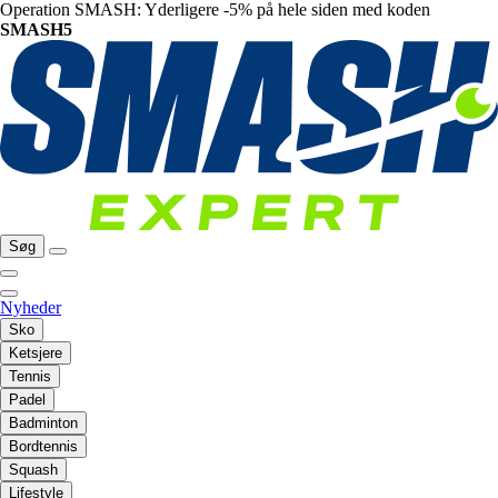
Operation SMASH: Yderligere -5% på hele siden med koden
SMASH5
Søg
Nyheder
Sko
Ketsjere
Tennis
Padel
Badminton
Bordtennis
Squash
Lifestyle