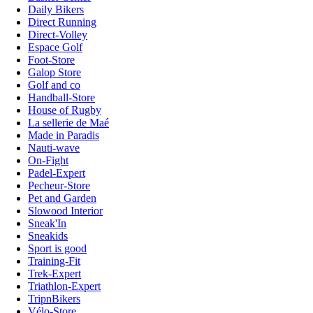
Daily Bikers
Direct Running
Direct-Volley
Espace Golf
Foot-Store
Galop Store
Golf and co
Handball-Store
House of Rugby
La sellerie de Maé
Made in Paradis
Nauti-wave
On-Fight
Padel-Expert
Pecheur-Store
Pet and Garden
Slowood Interior
Sneak'In
Sneakids
Sport is good
Training-Fit
Trek-Expert
Triathlon-Expert
TripnBikers
Vélo-Store