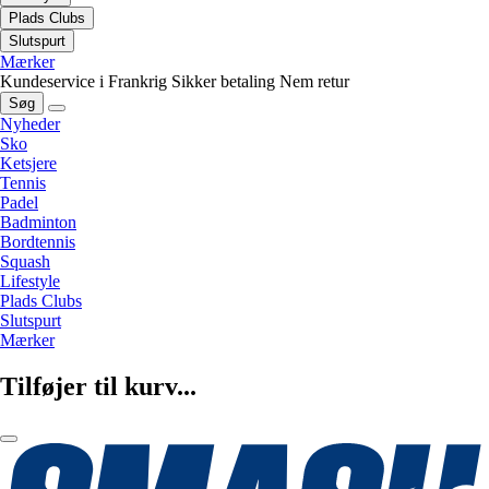
Plads Clubs
Slutspurt
Mærker
Kundeservice i Frankrig
Sikker betaling
Nem retur
Søg
Nyheder
Sko
Ketsjere
Tennis
Padel
Badminton
Bordtennis
Squash
Lifestyle
Plads Clubs
Slutspurt
Mærker
Tilføjer til kurv...