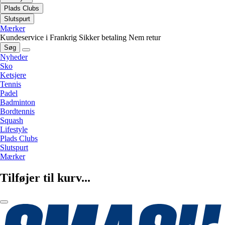
Plads Clubs
Slutspurt
Mærker
Kundeservice i Frankrig
Sikker betaling
Nem retur
Søg
Nyheder
Sko
Ketsjere
Tennis
Padel
Badminton
Bordtennis
Squash
Lifestyle
Plads Clubs
Slutspurt
Mærker
Tilføjer til kurv...