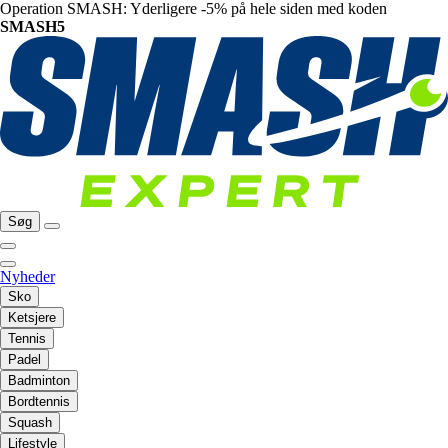
Operation SMASH: Yderligere -5% på hele siden med koden
SMASH5
Søg
Nyheder
Sko
Ketsjere
Tennis
Padel
Badminton
Bordtennis
Squash
Lifestyle