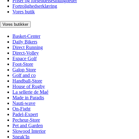
Priser og forsendelsesmuligheder
Fortrolighedserklæring
Vores butik
Vores butikker
Basket-Center
Daily Bikers
Direct Running
Direct-Volley
Espace Golf
Foot-Store
Galop Store
Golf and co
Handball-Store
House of Rugby
La sellerie de Maé
Made in Paradis
Nauti-wave
On-Fight
Padel-Expert
Pecheur-Store
Pet and Garden
Slowood Interior
Sneak'In