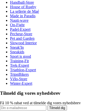
Handball-Store
House of Rugby
La sellerie de Maé
Made in Paradis
Nauti-wave
On-Fight
Padel-Expert
Pecheur-Store
Pet and Garden
Slowood Interior
Sneak'In
Sneakids
Sport is good
Training-Fit
Trek-Expert
Triathlon-Expert
TripnBikers
Vélo-Store
Winter-Expert
Tilmeld dig vores nyhedsbrev
Få 10 % rabat ved at tilmelde dig vores nyhedsbrev
Tilmeld dig