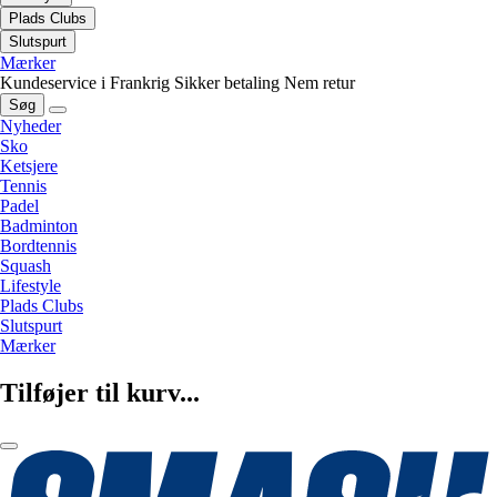
Plads Clubs
Slutspurt
Mærker
Kundeservice i Frankrig
Sikker betaling
Nem retur
Søg
Nyheder
Sko
Ketsjere
Tennis
Padel
Badminton
Bordtennis
Squash
Lifestyle
Plads Clubs
Slutspurt
Mærker
Tilføjer til kurv...