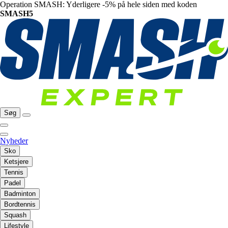
Operation SMASH: Yderligere -5% på hele siden med koden
SMASH5
Søg
Nyheder
Sko
Ketsjere
Tennis
Padel
Badminton
Bordtennis
Squash
Lifestyle