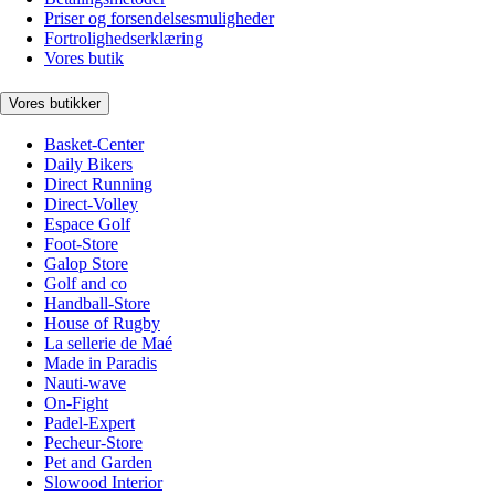
Priser og forsendelsesmuligheder
Fortrolighedserklæring
Vores butik
Vores butikker
Basket-Center
Daily Bikers
Direct Running
Direct-Volley
Espace Golf
Foot-Store
Galop Store
Golf and co
Handball-Store
House of Rugby
La sellerie de Maé
Made in Paradis
Nauti-wave
On-Fight
Padel-Expert
Pecheur-Store
Pet and Garden
Slowood Interior