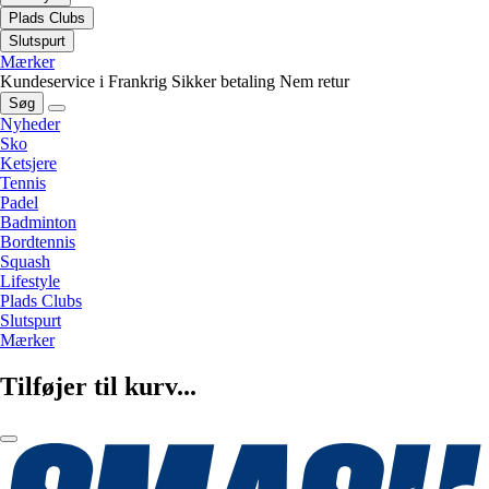
Plads Clubs
Slutspurt
Mærker
Kundeservice i Frankrig
Sikker betaling
Nem retur
Søg
Nyheder
Sko
Ketsjere
Tennis
Padel
Badminton
Bordtennis
Squash
Lifestyle
Plads Clubs
Slutspurt
Mærker
Tilføjer til kurv...