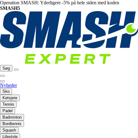
Operation SMASH: Yderligere -5% på hele siden med koden
SMASH5
Søg
Nyheder
Sko
Ketsjere
Tennis
Padel
Badminton
Bordtennis
Squash
Lifestyle