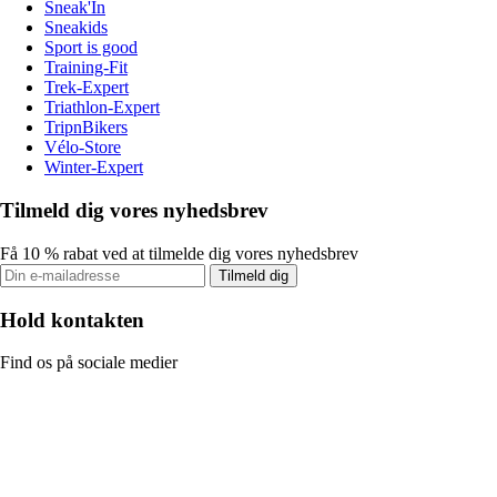
Sneak'In
Sneakids
Sport is good
Training-Fit
Trek-Expert
Triathlon-Expert
TripnBikers
Vélo-Store
Winter-Expert
Tilmeld dig vores nyhedsbrev
Få 10 % rabat ved at tilmelde dig vores nyhedsbrev
Tilmeld dig
Hold kontakten
Find os på sociale medier