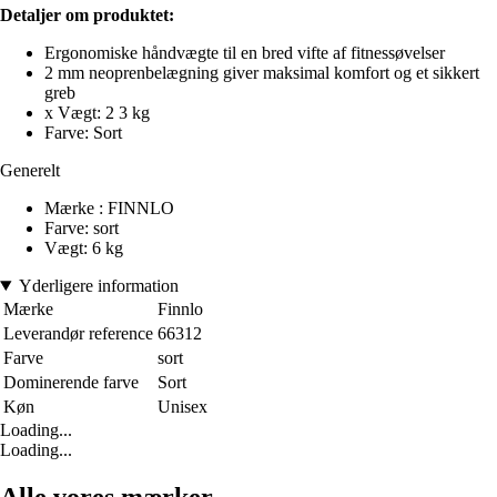
Detaljer om produktet:
Ergonomiske håndvægte til en bred vifte af fitnessøvelser
2 mm neoprenbelægning giver maksimal komfort og et sikkert
greb
x Vægt: 2 3 kg
Farve: Sort
Generelt
Mærke : FINNLO
Farve: sort
Vægt: 6 kg
Yderligere information
Mærke
Finnlo
Leverandør reference
66312
Farve
sort
Dominerende farve
Sort
Køn
Unisex
Loading...
Loading...
Alle vores mærker