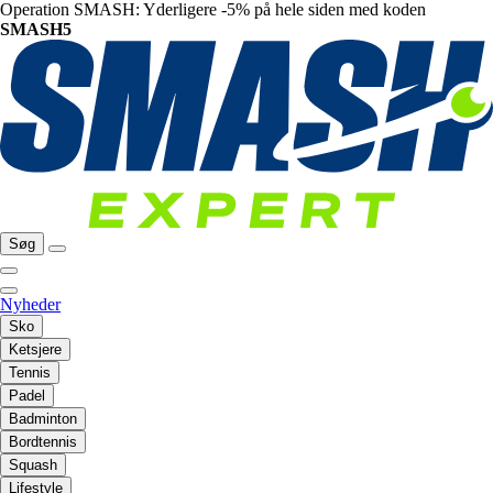
Operation SMASH: Yderligere -5% på hele siden med koden
SMASH5
Søg
Nyheder
Sko
Ketsjere
Tennis
Padel
Badminton
Bordtennis
Squash
Lifestyle