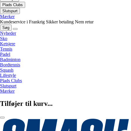
Plads Clubs
Slutspurt
Mærker
Kundeservice i Frankrig
Sikker betaling
Nem retur
Søg
Nyheder
Sko
Ketsjere
Tennis
Padel
Badminton
Bordtennis
Squash
Lifestyle
Plads Clubs
Slutspurt
Mærker
Tilføjer til kurv...