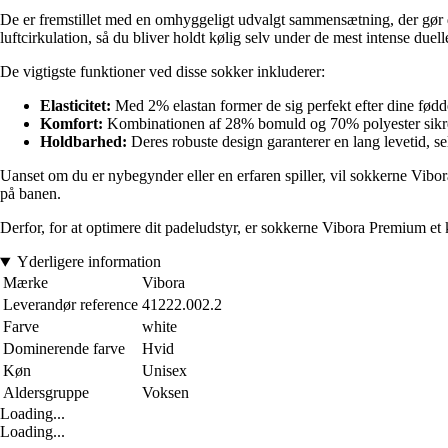
De er fremstillet med en omhyggeligt udvalgt sammensætning, der gør dem
luftcirkulation, så du bliver holdt kølig selv under de mest intense duell
De vigtigste funktioner ved disse sokker inkluderer:
Elasticitet:
Med 2% elastan former de sig perfekt efter dine fødde
Komfort:
Kombinationen af 28% bomuld og 70% polyester sikrer e
Holdbarhed:
Deres robuste design garanterer en lang levetid, s
Uanset om du er nybegynder eller en erfaren spiller, vil sokkerne Vibo
på banen.
Derfor, for at optimere dit padeludstyr, er sokkerne Vibora Premium et 
Yderligere information
Mærke
Vibora
Leverandør reference
41222.002.2
Farve
white
Dominerende farve
Hvid
Køn
Unisex
Aldersgruppe
Voksen
Loading...
Loading...