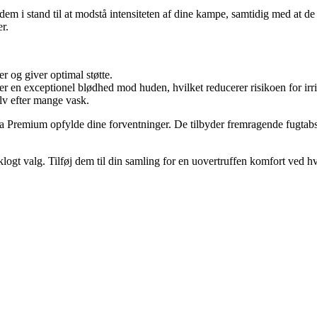
 i stand til at modstå intensiteten af dine kampe, samtidig med at de t
er.
r og giver optimal støtte.
n exceptionel blødhed mod huden, hvilket reducerer risikoen for irrit
elv efter mange vask.
ra Premium opfylde dine forventninger. De tilbyder fremragende fugtabs
klogt valg. Tilføj dem til din samling for en uovertruffen komfort ved 