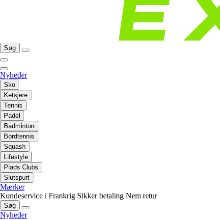
Søg
Nyheder
Sko
Ketsjere
Tennis
Padel
Badminton
Bordtennis
Squash
Lifestyle
Plads Clubs
Slutspurt
Mærker
Kundeservice i Frankrig
Sikker betaling
Nem retur
Søg
Nyheder