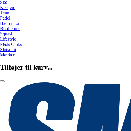
Sko
Ketsjere
Tennis
Padel
Badminton
Bordtennis
Squash
Lifestyle
Plads Clubs
Slutspurt
Mærker
Tilføjer til kurv...