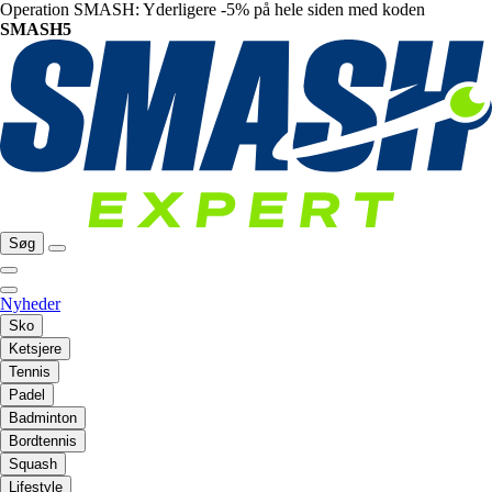
Operation SMASH: Yderligere -5% på hele siden med koden
SMASH5
Søg
Nyheder
Sko
Ketsjere
Tennis
Padel
Badminton
Bordtennis
Squash
Lifestyle