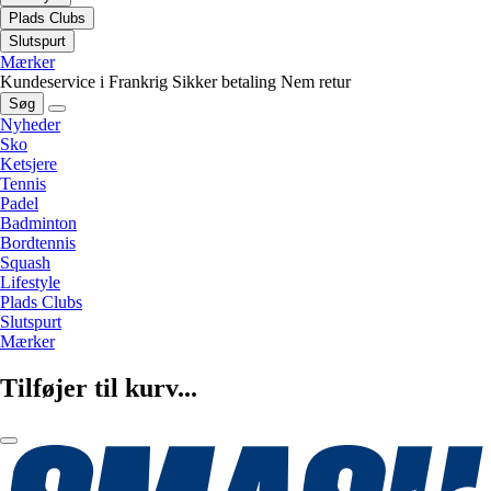
Plads Clubs
Slutspurt
Mærker
Kundeservice i Frankrig
Sikker betaling
Nem retur
Søg
Nyheder
Sko
Ketsjere
Tennis
Padel
Badminton
Bordtennis
Squash
Lifestyle
Plads Clubs
Slutspurt
Mærker
Tilføjer til kurv...