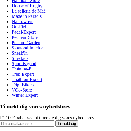
Handball-Store
House of Rugby
La sellerie de Maé
Made in Paradis
Nauti-wave
On-Fight
Padel-Expert
Pecheur-Store
Pet and Garden
Slowood Interior
Sneak'In
Sneakids
Sport is good
Training-Fit
Trek-Expert
Triathlon-Expert
TripnBikers
Vélo-Store
Winter-Expert
Tilmeld dig vores nyhedsbrev
Få 10 % rabat ved at tilmelde dig vores nyhedsbrev
Tilmeld dig