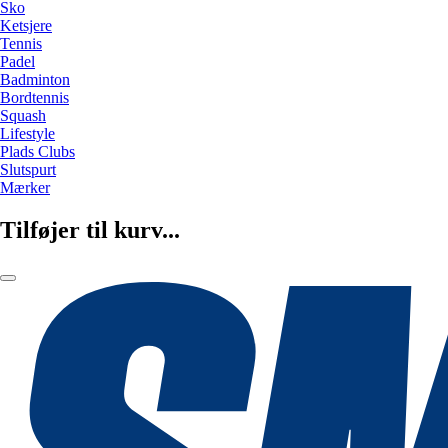
Sko
Ketsjere
Tennis
Padel
Badminton
Bordtennis
Squash
Lifestyle
Plads Clubs
Slutspurt
Mærker
Tilføjer til kurv...