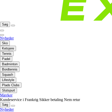
Søg
Nyheder
Sko
Ketsjere
Tennis
Padel
Badminton
Bordtennis
Squash
Lifestyle
Plads Clubs
Slutspurt
Mærker
Kundeservice i Frankrig
Sikker betaling
Nem retur
Søg
Nyheder