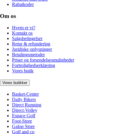
Rabatkoder
Om os
Hvem er vi?
Kontakt os
Salgsbetingelser
Retur & refundering
Juridiske oplysninger
Betalingsmetoder
Priser og forsendelsesmuligheder
Fortrolighedserklæring
Vores butik
Vores butikker
Basket-Center
Daily Bikers
Direct Running
Direct-Volley
Espace Golf
Foot-Store
Galop Store
Golf and co