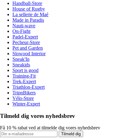
Handball-Store
House of Rugby
La sellerie de Maé
Made in Paradis
Nauti-wave
On-Fight
Padel-Expert
Pecheur-Store
Pet and Garden
Slowood Interior
Sneak'In
Sneakids
Sport is good
Training-Fit
Trek-Expert
Triathlon-Expert
TripnBikers
Vélo-Store
Winter-Expert
Tilmeld dig vores nyhedsbrev
Få 10 % rabat ved at tilmelde dig vores nyhedsbrev
Tilmeld dig