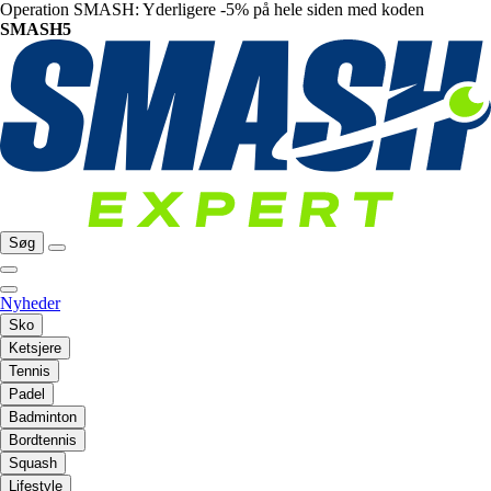
Operation SMASH: Yderligere -5% på hele siden med koden
SMASH5
Søg
Nyheder
Sko
Ketsjere
Tennis
Padel
Badminton
Bordtennis
Squash
Lifestyle