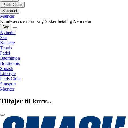
Plads Clubs
Slutspurt
Mærker
Kundeservice i Frankrig
Sikker betaling
Nem retur
Søg
Nyheder
Sko
Ketsjere
Tennis
Padel
Badminton
Bordtennis
Squash
Lifestyle
Plads Clubs
Slutspurt
Mærker
Tilføjer til kurv...