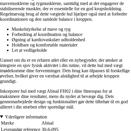
mavemusklerne og rygmusklerne, samtidig med at det engagerer de
stabiliserende muskler, der er essentielle for en god kropsholdning.
Regelmæssig brug af dette vægtede hul hjælper også med at forbedre
koordinationen og den samlede balance i kroppen.
Muskelstyrkelse af mave og ryg
Forbedring af koordination og balance
Øgning af kardiovaskulær udholdenhed
Holdbare og komfortable materialer
Let at vedligeholde
Uanset om du er en erfaren atlet eller en nybegynder, der ønsker at
integrere en sjov fysisk aktivitet i din rutine, vil dette hul med vægt
imødekomme dine forventninger. Dets brug kan tilpasses til forskellige
øvelser, hvilket giver en værdsat alsidighed til at arbejde kroppen
grundigt.
Inkorporer hul med vægt Abisal FH02 i dine fitnesspas for at
maksimere dine resultater, mens du nyder at bevæge dig. Dets
gennemarbejdede design og funktionalitet gør dette tilbehør til en god
allieret i din stræben efter sportslige mål.
Yderligere information
Mærke
Abisal
Leverandør reference
30-6-095