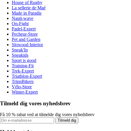
House of Rugby
La sellerie de Maé
Made in Paradis
Nauti-wave
On-Fight
Padel-Expert
Pecheur-Store
Pet and Garden
Slowood Interior
Sneak'In
Sneakids
Sport is good
Training-Fit
Trek-Expert
Triathlon-Expert
TripnBikers
Vélo-Store
Winter-Expert
Tilmeld dig vores nyhedsbrev
Få 10 % rabat ved at tilmelde dig vores nyhedsbrev
Tilmeld dig