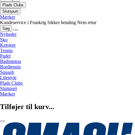
Plads Clubs
Slutspurt
Mærker
Kundeservice i Frankrig
Sikker betaling
Nem retur
Søg
Nyheder
Sko
Ketsjere
Tennis
Padel
Badminton
Bordtennis
Squash
Lifestyle
Plads Clubs
Slutspurt
Mærker
Tilføjer til kurv...