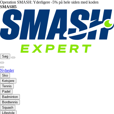
Operation SMASH: Yderligere -5% på hele siden med koden
SMASH5
Søg
Nyheder
Sko
Ketsjere
Tennis
Padel
Badminton
Bordtennis
Squash
Lifestyle