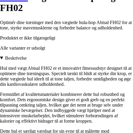
FH02
Optimér dine træninger med den vægtede hula-hop Abisal FH02 for at
tone, styrke mavemusklerne og forbedre balance og udholdenhed.
Produktet er ikke tilgængeligt
Alle varianter er udsolgt
Beskrivelse
Hul med vægt Abisal FH02 er et innovativt fitnessudstyr designet til at
optimere dine træningspas. Specielt tænkt til blidt at styrke din krop, er
dette vægtede hul ideelt til at tone taljen, forbedre smidigheden og øge
din kardiovaskulære udholdenhed.
Fremstillet af kvalitetsmaterialer kombinerer dette hul robusthed og
komfort. Dets ergonomiske design giver et godt greb og en perfekt
tilpasning omkring taljen, hvilket gør det nemt at bruge selv under
dynamiske bevægelser. Den indbyggede vægt hjælper med at
intensivere muskelarbejdet, hvilket stimulerer forbrændingen af
kalorier og effektivt bidrager til at forme kroppen.
Dette hul er særligt værdsat for sin evne til at målrette mod