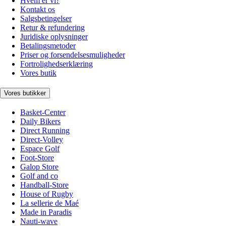
Hvem er vi?
Kontakt os
Salgsbetingelser
Retur & refundering
Juridiske oplysninger
Betalingsmetoder
Priser og forsendelsesmuligheder
Fortrolighedserklæring
Vores butik
Vores butikker
Basket-Center
Daily Bikers
Direct Running
Direct-Volley
Espace Golf
Foot-Store
Galop Store
Golf and co
Handball-Store
House of Rugby
La sellerie de Maé
Made in Paradis
Nauti-wave