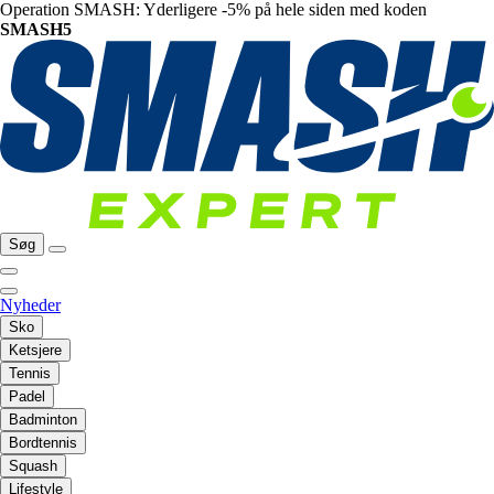
Operation SMASH: Yderligere -5% på hele siden med koden
SMASH5
Søg
Nyheder
Sko
Ketsjere
Tennis
Padel
Badminton
Bordtennis
Squash
Lifestyle