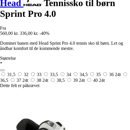
Head
Tennissko til børn
Sprint Pro 4.0
Fra
560,00 kr.
336,00 kr.
-40%
Dominer banen med Head Sprint Pro 4.0 tennis sko til børn. Let og
åndbar komfort til de kommende mestre.
Størrelse
*
31,5
32
33
33,5
34
34,5
35
36
24t
36,5
37
24t
38
24t
38,5
39
24t
40
24t
Dette felt er påkrævet