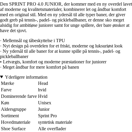
Den SPRINT PRO 4.0 JUNIOR, der kommer med en ny overdel lavet
af moderne og kvalitetsmaterialer, kombinerer let og åndbar komfort
med en original stil. Med en ny ydersål til alle typer baner, der giver
godt greb på tennis-, padel- og pickleballbaner, er denne sko meget
alsidig for ambitiøse juniorer samt for unge spillere, der bare ønsker at
have det sjovt.
· Mellemsål og tåbeskyttelse i TPU
· Nyt design på overdelen for et friskt, moderne og luksuriøst look
· Ny ydersål til alle baner for at kunne spille på tennis-, padel- og
pickleballbaner
• Letvægts, komfort og moderne præstationer for juniorer
· Meget åndbar for mere komfort på banen
Yderligere information
Mærke
Head
Farve
hvid
Dominerende farve
Hvid
Køn
Unisex
Aldersgruppe
Junior
Sortiment
Sprint Pro
Hovedmateriale
syntetisk materiale
Shoe Surface
Alle overflader