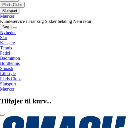
Plads Clubs
Slutspurt
Mærker
Kundeservice i Frankrig
Sikker betaling
Nem retur
Søg
Nyheder
Sko
Ketsjere
Tennis
Padel
Badminton
Bordtennis
Squash
Lifestyle
Plads Clubs
Slutspurt
Mærker
Tilføjer til kurv...