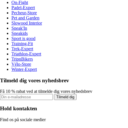
On-Fight
Padel-Expert
Pecheur-Store
Pet and Garden
Slowood Interior
Sneak'In
Sneakids
Sport is good
Training-Fit
Trek-Expert
Triathlon-Expert
TripnBikers
Vélo-Store
Winter-Expert
Tilmeld dig vores nyhedsbrev
Få 10 % rabat ved at tilmelde dig vores nyhedsbrev
Tilmeld dig
Hold kontakten
Find os på sociale medier