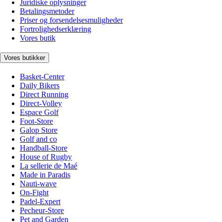
Juridiske oplysninger
Betalingsmetoder
Priser og forsendelsesmuligheder
Fortrolighedserklæring
Vores butik
Vores butikker
Basket-Center
Daily Bikers
Direct Running
Direct-Volley
Espace Golf
Foot-Store
Galop Store
Golf and co
Handball-Store
House of Rugby
La sellerie de Maé
Made in Paradis
Nauti-wave
On-Fight
Padel-Expert
Pecheur-Store
Pet and Garden