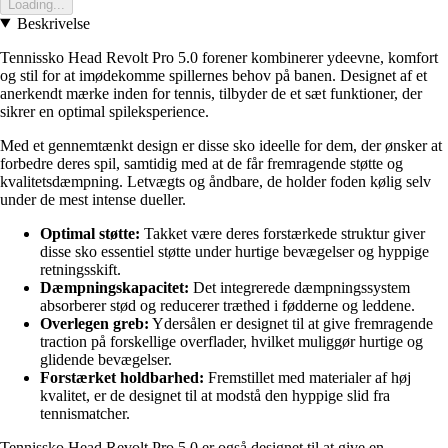
Loading...
Beskrivelse
Tennissko Head Revolt Pro 5.0 forener kombinerer ydeevne, komfort
og stil for at imødekomme spillernes behov på banen. Designet af et
anerkendt mærke inden for tennis, tilbyder de et sæt funktioner, der
sikrer en optimal spileksperience.
Med et gennemtænkt design er disse sko ideelle for dem, der ønsker at
forbedre deres spil, samtidig med at de får fremragende støtte og
kvalitetsdæmpning. Letvægts og åndbare, de holder foden kølig selv
under de mest intense dueller.
Optimal støtte:
Takket være deres forstærkede struktur giver
disse sko essentiel støtte under hurtige bevægelser og hyppige
retningsskift.
Dæmpningskapacitet:
Det integrerede dæmpningssystem
absorberer stød og reducerer træthed i fødderne og leddene.
Overlegen greb:
Ydersålen er designet til at give fremragende
traction på forskellige overflader, hvilket muliggør hurtige og
glidende bevægelser.
Forstærket holdbarhed:
Fremstillet med materialer af høj
kvalitet, er de designet til at modstå den hyppige slid fra
tennismatcher.
Tennissko Head Revolt Pro 5.0 er også designet til at give en