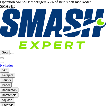
Operation SMASH: Yderligere -5% på hele siden med koden
SMASH5
Søg
Nyheder
Sko
Ketsjere
Tennis
Padel
Badminton
Bordtennis
Squash
Lifestyle