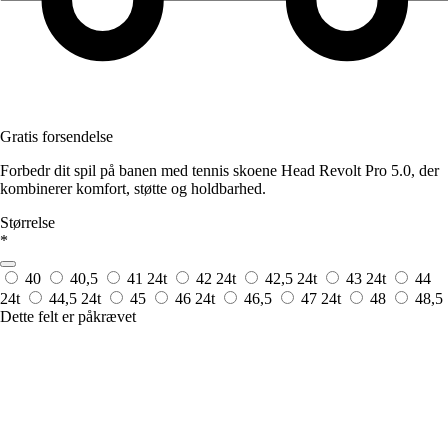
Gratis forsendelse
Forbedr dit spil på banen med tennis skoene Head Revolt Pro 5.0, der
kombinerer komfort, støtte og holdbarhed.
Størrelse
*
40
40,5
41
24t
42
24t
42,5
24t
43
24t
44
24t
44,5
24t
45
46
24t
46,5
47
24t
48
48,5
Dette felt er påkrævet