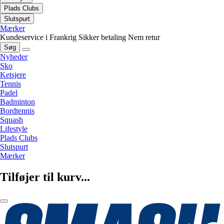
Plads Clubs
Slutspurt
Mærker
Kundeservice i Frankrig
Sikker betaling
Nem retur
Søg
Nyheder
Sko
Ketsjere
Tennis
Padel
Badminton
Bordtennis
Squash
Lifestyle
Plads Clubs
Slutspurt
Mærker
Tilføjer til kurv...