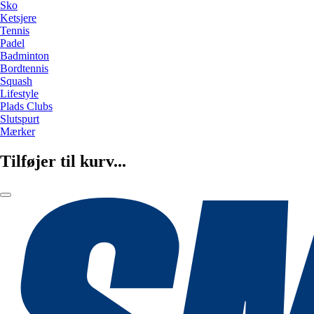
Sko
Ketsjere
Tennis
Padel
Badminton
Bordtennis
Squash
Lifestyle
Plads Clubs
Slutspurt
Mærker
Tilføjer til kurv...