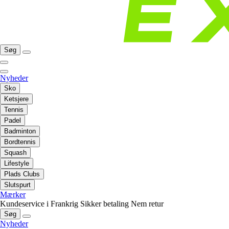
Søg
Nyheder
Sko
Ketsjere
Tennis
Padel
Badminton
Bordtennis
Squash
Lifestyle
Plads Clubs
Slutspurt
Mærker
Kundeservice i Frankrig
Sikker betaling
Nem retur
Søg
Nyheder