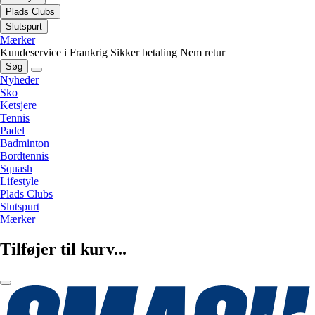
Plads Clubs
Slutspurt
Mærker
Kundeservice i Frankrig
Sikker betaling
Nem retur
Søg
Nyheder
Sko
Ketsjere
Tennis
Padel
Badminton
Bordtennis
Squash
Lifestyle
Plads Clubs
Slutspurt
Mærker
Tilføjer til kurv...