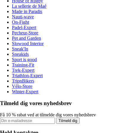
House of Rugby
La sellerie de Maé
Made in Paradis
Nauti-wave
On-Fight
Padel-Expert
Pecheur-Store
Pet and Garden
Slowood Interior
Sneak'In
Sneakids
Sport is good
Training-Fit
Trek-Expert
Triathlon-Expert
TripnBikers
Vélo-Store
Winter-Expert
Tilmeld dig vores nyhedsbrev
Få 10 % rabat ved at tilmelde dig vores nyhedsbrev
Tilmeld dig
Hold kontakten