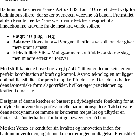
Badminton ketcheren Yonex Astrox 88S Tour 4U5 er et ideelt valg for
badmintonspillere, der søger overlegen ydeevne på banen. Fremstillet
af den kendte mærke Yonex, er denne ketcher designet til at
imødekomme kravene fra de mest krævende spillere.
Vægt:
4U (80g - 84g)
Balance:
Hovedtung – Beregnet til offensive spillere, der giver
mere kraft i smash
Fleksibilitet:
Stiv – Muliggør mere kraftfulde og skarpe slag,
men mindre effektiv i forsvar
Med sit firkantede hoved og vægt på 4U5 tilbyder denne ketcher en
perfekt kombination af kraft og kontrol. Astrox-teknologien muliggør
optimal fleksibilitet for præcise og kraftfulde slag. Desuden udvider
dens isometriske form slagområdet, hvilket øger præcisionen og
kraften i dine slag.
Designet af denne ketcher er baseret på dybdegående forskning for at
opfylde behovene hos professionelle badmintonspillere. Takket være
dens aerodynamiske ramme er ketcheren meget let og tilbyder en
fantastisk håndterbarhed for hurtige bevægelser på banen.
Mærket Yonex er kendt for sin kvalitet og innovation inden for
badmintonverdenen, og denne ketcher er ingen undtagelse. Fremstillet