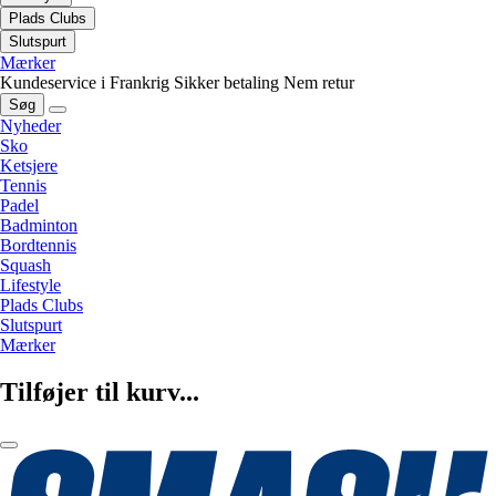
Plads Clubs
Slutspurt
Mærker
Kundeservice i Frankrig
Sikker betaling
Nem retur
Søg
Nyheder
Sko
Ketsjere
Tennis
Padel
Badminton
Bordtennis
Squash
Lifestyle
Plads Clubs
Slutspurt
Mærker
Tilføjer til kurv...