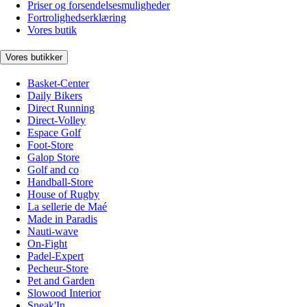
Priser og forsendelsesmuligheder
Fortrolighedserklæring
Vores butik
Vores butikker
Basket-Center
Daily Bikers
Direct Running
Direct-Volley
Espace Golf
Foot-Store
Galop Store
Golf and co
Handball-Store
House of Rugby
La sellerie de Maé
Made in Paradis
Nauti-wave
On-Fight
Padel-Expert
Pecheur-Store
Pet and Garden
Slowood Interior
Sneak'In