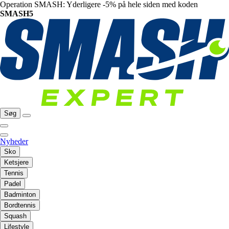
Operation SMASH: Yderligere -5% på hele siden med koden
SMASH5
Søg
Nyheder
Sko
Ketsjere
Tennis
Padel
Badminton
Bordtennis
Squash
Lifestyle