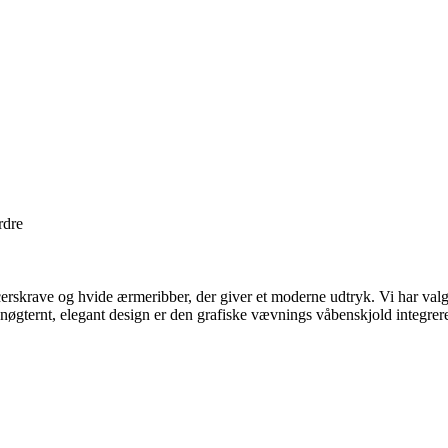
rdre
skrave og hvide ærmeribber, der giver et moderne udtryk. Vi har valgt d
nøgternt, elegant design er den grafiske vævnings våbenskjold integreret 