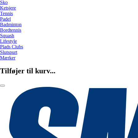
Sko
Ketsjere
Tennis
Padel
Badminton
Bordtennis
Squash
Lifestyle
Plads Clubs
Slutspurt
Mærker
Tilføjer til kurv...