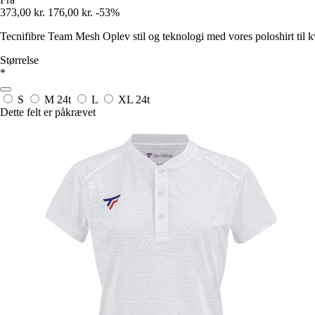
373,00 kr.
176,00 kr.
-53%
Tecnifibre Team Mesh Oplev stil og teknologi med vores poloshirt til 
Størrelse
*
S
M
24t
L
XL
24t
Dette felt er påkrævet