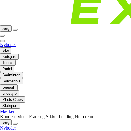
Søg
Nyheder
Sko
Ketsjere
Tennis
Padel
Badminton
Bordtennis
Squash
Lifestyle
Plads Clubs
Slutspurt
Mærker
Kundeservice i Frankrig
Sikker betaling
Nem retur
Søg
Nyheder