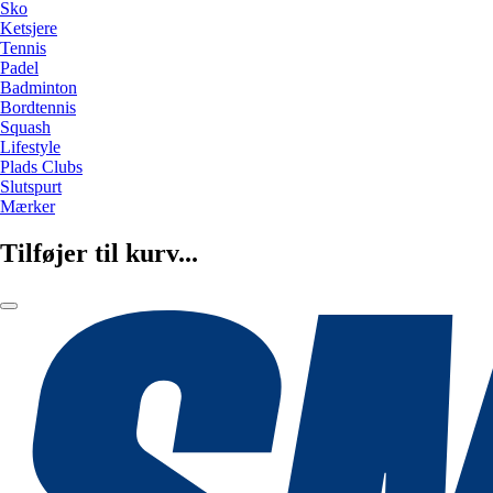
Sko
Ketsjere
Tennis
Padel
Badminton
Bordtennis
Squash
Lifestyle
Plads Clubs
Slutspurt
Mærker
Tilføjer til kurv...