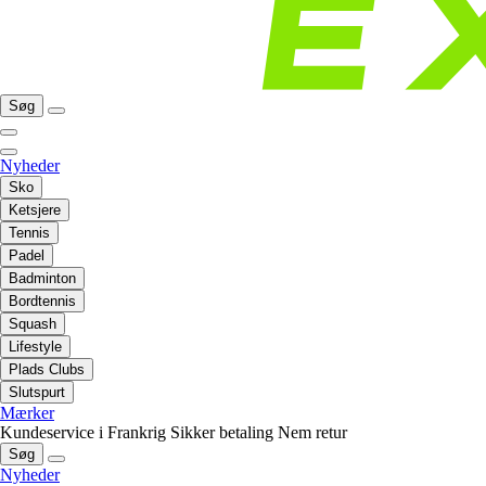
Søg
Nyheder
Sko
Ketsjere
Tennis
Padel
Badminton
Bordtennis
Squash
Lifestyle
Plads Clubs
Slutspurt
Mærker
Kundeservice i Frankrig
Sikker betaling
Nem retur
Søg
Nyheder