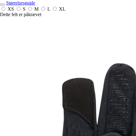
Størrelsesguide
XS
S
M
L
XL
Dette felt er påkrævet