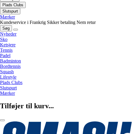
Plads Clubs
Slutspurt
Mærker
Kundeservice i Frankrig
Sikker betaling
Nem retur
Søg
Nyheder
Sko
Ketsjere
Tennis
Padel
Badminton
Bordtennis
Squash
Lifestyle
Plads Clubs
Slutspurt
Mærker
Tilføjer til kurv...