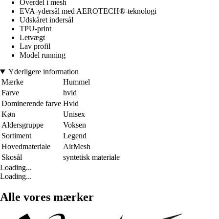
Overdel i mesh
EVA-ydersål med AEROTECH®-teknologi
Udskåret indersål
TPU-print
Letvægt
Lav profil
Model running
Yderligere information
Mærke
Hummel
Farve
hvid
Dominerende farve
Hvid
Køn
Unisex
Aldersgruppe
Voksen
Sortiment
Legend
Hovedmateriale
AirMesh
Skosål
syntetisk materiale
Loading...
Loading...
Alle vores mærker