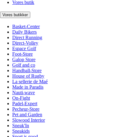
Vores butik
Vores butikker
Basket-Center
Daily Bikers
Direct Running
Direct-Volley
Espace Golf
Foot-Store
Galop Store
Golf and co
Handball-Store
House of Rugby
La sellerie de Maé
Made in Paradis
Nauti-wave
On-Fight
Padel-Expert
Pecheur-Store
Pet and Garden
Slowood Interior
Sneak'In
Sneakids
Sport is good