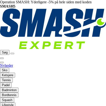
Operation SMASH: Yderligere -5% på hele siden med koden
SMASH5
Søg
Nyheder
Sko
Ketsjere
Tennis
Padel
Badminton
Bordtennis
Squash
Lifestyle