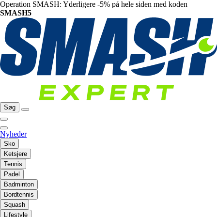
Operation SMASH: Yderligere -5% på hele siden med koden
SMASH5
Søg
Nyheder
Sko
Ketsjere
Tennis
Padel
Badminton
Bordtennis
Squash
Lifestyle