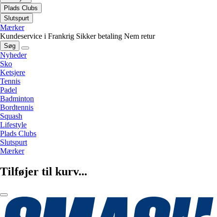
Plads Clubs
Slutspurt
Mærker
Kundeservice i Frankrig
Sikker betaling
Nem retur
Søg
Nyheder
Sko
Ketsjere
Tennis
Padel
Badminton
Bordtennis
Squash
Lifestyle
Plads Clubs
Slutspurt
Mærker
Tilføjer til kurv...