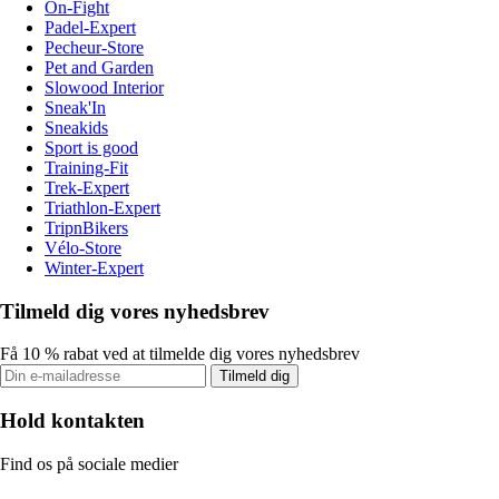
On-Fight
Padel-Expert
Pecheur-Store
Pet and Garden
Slowood Interior
Sneak'In
Sneakids
Sport is good
Training-Fit
Trek-Expert
Triathlon-Expert
TripnBikers
Vélo-Store
Winter-Expert
Tilmeld dig vores nyhedsbrev
Få 10 % rabat ved at tilmelde dig vores nyhedsbrev
Tilmeld dig
Hold kontakten
Find os på sociale medier