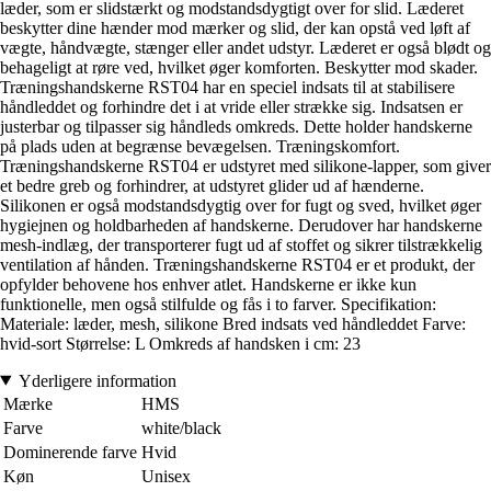
læder, som er slidstærkt og modstandsdygtigt over for slid. Læderet
beskytter dine hænder mod mærker og slid, der kan opstå ved løft af
vægte, håndvægte, stænger eller andet udstyr. Læderet er også blødt og
behageligt at røre ved, hvilket øger komforten. Beskytter mod skader.
Træningshandskerne RST04 har en speciel indsats til at stabilisere
håndleddet og forhindre det i at vride eller strække sig. Indsatsen er
justerbar og tilpasser sig håndleds omkreds. Dette holder handskerne
på plads uden at begrænse bevægelsen. Træningskomfort.
Træningshandskerne RST04 er udstyret med silikone-lapper, som giver
et bedre greb og forhindrer, at udstyret glider ud af hænderne.
Silikonen er også modstandsdygtig over for fugt og sved, hvilket øger
hygiejnen og holdbarheden af handskerne. Derudover har handskerne
mesh-indlæg, der transporterer fugt ud af stoffet og sikrer tilstrækkelig
ventilation af hånden. Træningshandskerne RST04 er et produkt, der
opfylder behovene hos enhver atlet. Handskerne er ikke kun
funktionelle, men også stilfulde og fås i to farver. Specifikation:
Materiale: læder, mesh, silikone Bred indsats ved håndleddet Farve:
hvid-sort Størrelse: L Omkreds af handsken i cm: 23
Yderligere information
Mærke
HMS
Farve
white/black
Dominerende farve
Hvid
Køn
Unisex