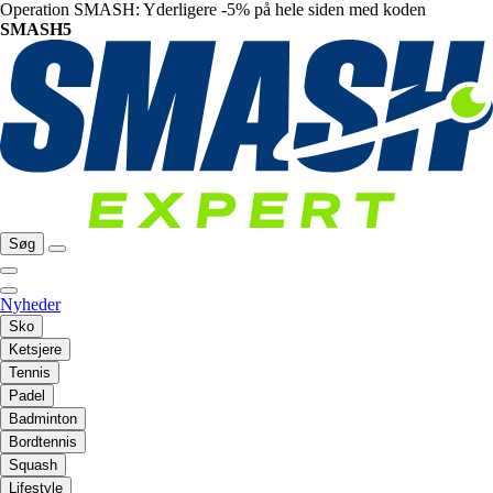
Operation SMASH: Yderligere -5% på hele siden med koden
SMASH5
Søg
Nyheder
Sko
Ketsjere
Tennis
Padel
Badminton
Bordtennis
Squash
Lifestyle