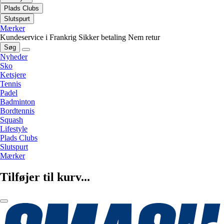
Plads Clubs
Slutspurt
Mærker
Kundeservice i Frankrig
Sikker betaling
Nem retur
Søg
Nyheder
Sko
Ketsjere
Tennis
Padel
Badminton
Bordtennis
Squash
Lifestyle
Plads Clubs
Slutspurt
Mærker
Tilføjer til kurv...