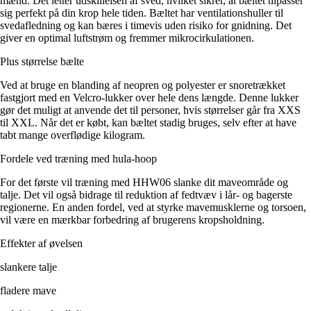
mænd. Det letter udskillelsen af sved, hvilket sikrer, at bæltet tilpasser
sig perfekt på din krop hele tiden. Bæltet har ventilationshuller til
svedafledning og kan bæres i timevis uden risiko for gnidning. Det
giver en optimal luftstrøm og fremmer mikrocirkulationen.
Plus størrelse bælte
Ved at bruge en blanding af neopren og polyester er snoretrækket
fastgjort med en Velcro-lukker over hele dens længde. Denne lukker
gør det muligt at anvende det til personer, hvis størrelser går fra XXS
til XXL. Når det er købt, kan bæltet stadig bruges, selv efter at have
tabt mange overflødige kilogram.
Fordele ved træning med hula-hoop
For det første vil træning med HHW06 slanke dit maveområde og
talje. Det vil også bidrage til reduktion af fedtvæv i lår- og bagerste
regionerne. En anden fordel, ved at styrke mavemusklerne og torsoen,
vil være en mærkbar forbedring af brugerens kropsholdning.
Effekter af øvelsen
slankere talje
fladere mave