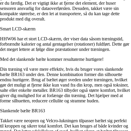
er du færdig. Det er vigtigt ikke at fjerne det element, der huser
sensoren ansvarlig for dataoverførslen. Desuden, takket være sin
kompakte størrelse, er den let at transportere, så du kan tage dette
produkt med dig overalt.
Smart LCD-skærm
HHW06 har et stort LCD-skærm, der viser data såsom træningstid,
forbrændte kalorier og antal gentagelser (rotationer) fuldført. Dette gør
det meget lettere at følge dine præstationer under træningen.
Med det slankende bælte kommer resultaterne hurtigere!
Din træning vil være mere effektiv, hvis du bruger vores slankende
bælte BR163 under den. Denne kombination former din silhouette
endnu hurtigere. Brug af bæltet øger sveden under træningen, hvilket
gør det muligt at fjerne ikke kun vand fra din krop, men også toksiner,
salte eller enkelte metaller. BR163 tilbyder også større komfort, hvilket
giver dig mulighed for at forlænge din træning. Det hjælper med at
forme silhuetten, reducere cellulite og stramme huden.
Slankende bælte BR163
Takket være neopren og Velcro-lukningen tilpasser bæltet sig perfekt
til kroppen og sikrer total komfort. Det kan bruges af både kvinder og