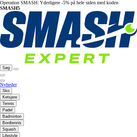
Operation SMASH: Yderligere -5% på hele siden med koden
SMASH5
Søg
Nyheder
Sko
Ketsjere
Tennis
Padel
Badminton
Bordtennis
Squash
Lifestyle