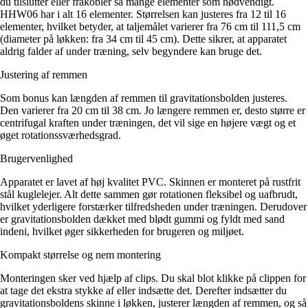
du tilslutter eller frakobler så mange elementer som nødvendigt.
HHW06 har i alt 16 elementer. Størrelsen kan justeres fra 12 til 16
elementer, hvilket betyder, at taljemålet varierer fra 76 cm til 111,5 cm
(diameter på løkken: fra 34 cm til 45 cm). Dette sikrer, at apparatet
aldrig falder af under træning, selv begyndere kan bruge det.
Justering af remmen
Som bonus kan længden af remmen til gravitationsbolden justeres.
Den varierer fra 20 cm til 38 cm. Jo længere remmen er, desto større er
centrifugal kraften under træningen, det vil sige en højere vægt og et
øget rotationssværhedsgrad.
Brugervenlighed
Apparatet er lavet af høj kvalitet PVC. Skinnen er monteret på rustfrit
stål kuglelejer. Alt dette sammen gør rotationen fleksibel og uafbrudt,
hvilket yderligere forstærker tilfredsheden under træningen. Derudover
er gravitationsbolden dækket med blødt gummi og fyldt med sand
indeni, hvilket øger sikkerheden for brugeren og miljøet.
Kompakt størrelse og nem montering
Monteringen sker ved hjælp af clips. Du skal blot klikke på clippen for
at tage det ekstra stykke af eller indsætte det. Derefter indsætter du
gravitationsboldens skinne i løkken, justerer længden af remmen, og så