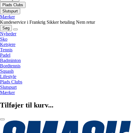
Plads Clubs
Slutspurt
Mærker
Kundeservice i Frankrig
Sikker betaling
Nem retur
Søg
Nyheder
Sko
Ketsjere
Tennis
Padel
Badminton
Bordtennis
Squash
Lifestyle
Plads Clubs
Slutspurt
Mærker
Tilføjer til kurv...