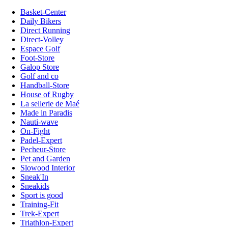
Basket-Center
Daily Bikers
Direct Running
Direct-Volley
Espace Golf
Foot-Store
Galop Store
Golf and co
Handball-Store
House of Rugby
La sellerie de Maé
Made in Paradis
Nauti-wave
On-Fight
Padel-Expert
Pecheur-Store
Pet and Garden
Slowood Interior
Sneak'In
Sneakids
Sport is good
Training-Fit
Trek-Expert
Triathlon-Expert