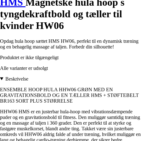
HMS
Magnetske hula hoop s
tyngdekraftbold og tæller til
kvinder HW06
Opdag hula hoop sættet HMS HW06, perfekt til en dynamisk træning
og en behagelig massage af taljen. Forbedr din silhouette!
Produktet er ikke tilgængeligt
Alle varianter er udsolgt
Beskrivelse
ENSEMBLE HOOP HULA HHW06 GRØN MED EN
GRAVITATIONSBOLD OG EN TÆLLER HMS + STØFTEBELT
BR163 SORT PLUS STØRRELSE
HHW06 HMS er en justerbar hula-hoop med vibrationsdæmpende
puder og en gravitationsbold til fitness. Den muliggør samtidig træning
og en massage af taljen i 360 grader. Den er perfekt til at styrke og
fastgøre muskelkorset, blandt andre ting. Takket være sin justerbare
omkreds vil HHW06 aldrig falde af under træning, hvilket muliggør en
lang og behagelig cardio-træning derhjemme, der sikrer bedre