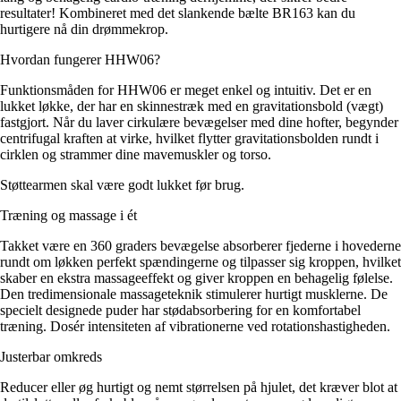
resultater! Kombineret med det slankende bælte BR163 kan du
hurtigere nå din drømmekrop.
Hvordan fungerer HHW06?
Funktionsmåden for HHW06 er meget enkel og intuitiv. Det er en
lukket løkke, der har en skinnestræk med en gravitationsbold (vægt)
fastgjort. Når du laver cirkulære bevægelser med dine hofter, begynder
centrifugal kraften at virke, hvilket flytter gravitationsbolden rundt i
cirklen og strammer dine mavemuskler og torso.
Støttearmen skal være godt lukket før brug.
Træning og massage i ét
Takket være en 360 graders bevægelse absorberer fjederne i hovederne
rundt om løkken perfekt spændingerne og tilpasser sig kroppen, hvilket
skaber en ekstra massageeffekt og giver kroppen en behagelig følelse.
Den tredimensionale massageteknik stimulerer hurtigt musklerne. De
specielt designede puder har stødabsorbering for en komfortabel
træning. Dosér intensiteten af vibrationerne ved rotationshastigheden.
Justerbar omkreds
Reducer eller øg hurtigt og nemt størrelsen på hjulet, det kræver blot at