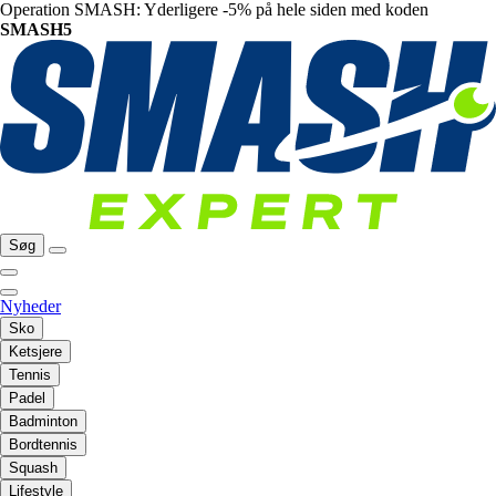
Operation SMASH: Yderligere -5% på hele siden med koden
SMASH5
Søg
Nyheder
Sko
Ketsjere
Tennis
Padel
Badminton
Bordtennis
Squash
Lifestyle