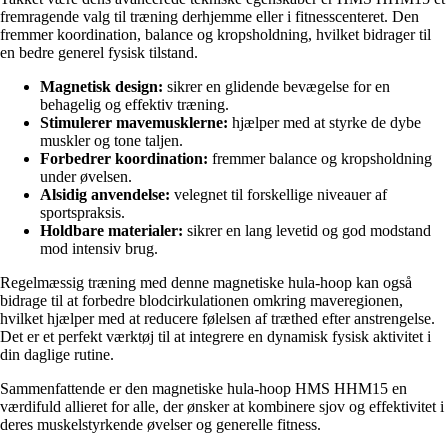
fremragende valg til træning derhjemme eller i fitnesscenteret. Den
fremmer koordination, balance og kropsholdning, hvilket bidrager til
en bedre generel fysisk tilstand.
Magnetisk design:
sikrer en glidende bevægelse for en
behagelig og effektiv træning.
Stimulerer mavemusklerne:
hjælper med at styrke de dybe
muskler og tone taljen.
Forbedrer koordination:
fremmer balance og kropsholdning
under øvelsen.
Alsidig anvendelse:
velegnet til forskellige niveauer af
sportspraksis.
Holdbare materialer:
sikrer en lang levetid og god modstand
mod intensiv brug.
Regelmæssig træning med denne magnetiske hula-hoop kan også
bidrage til at forbedre blodcirkulationen omkring maveregionen,
hvilket hjælper med at reducere følelsen af træthed efter anstrengelse.
Det er et perfekt værktøj til at integrere en dynamisk fysisk aktivitet i
din daglige rutine.
Sammenfattende er den magnetiske hula-hoop HMS HHM15 en
værdifuld allieret for alle, der ønsker at kombinere sjov og effektivitet i
deres muskelstyrkende øvelser og generelle fitness.