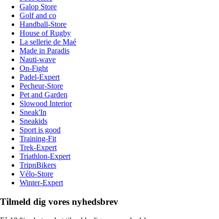
Galop Store
Golf and co
Handball-Store
House of Rugby
La sellerie de Maé
Made in Paradis
Nauti-wave
On-Fight
Padel-Expert
Pecheur-Store
Pet and Garden
Slowood Interior
Sneak'In
Sneakids
Sport is good
Training-Fit
Trek-Expert
Triathlon-Expert
TripnBikers
Vélo-Store
Winter-Expert
Tilmeld dig vores nyhedsbrev