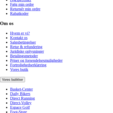
Følg min ordre
Returnér min ordre
Rabatkoder
Om os
Hvem er vi?
Kontakt os
Salgsbetingelser
Retur & refundering
Juridiske oplysninger
Betalingsmetoder
Priser og forsendelsesmuligheder
Fortrolighedserklæring
Vores butik
Vores butikker
Basket-Center
Daily Bikers
Direct Running
Direct-Volley
Espace Golf
Foot-Store