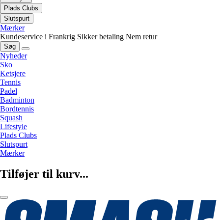
Plads Clubs
Slutspurt
Mærker
Kundeservice i Frankrig
Sikker betaling
Nem retur
Søg
Nyheder
Sko
Ketsjere
Tennis
Padel
Badminton
Bordtennis
Squash
Lifestyle
Plads Clubs
Slutspurt
Mærker
Tilføjer til kurv...