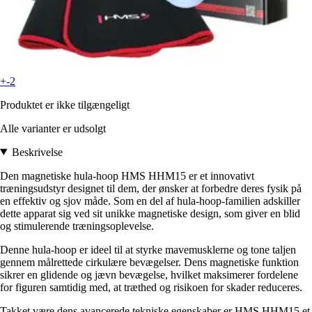
+-2
Produktet er ikke tilgængeligt
Alle varianter er udsolgt
Beskrivelse
Den magnetiske hula-hoop HMS HHM15 er et innovativt
træningsudstyr designet til dem, der ønsker at forbedre deres fysik på
en effektiv og sjov måde. Som en del af hula-hoop-familien adskiller
dette apparat sig ved sit unikke magnetiske design, som giver en blid
og stimulerende træningsoplevelse.
Denne hula-hoop er ideel til at styrke mavemusklerne og tone taljen
gennem målrettede cirkulære bevægelser. Dens magnetiske funktion
sikrer en glidende og jævn bevægelse, hvilket maksimerer fordelene
for figuren samtidig med, at træthed og risikoen for skader reduceres.
Takket være dens avancerede tekniske egenskaber er HMS HHM15 et