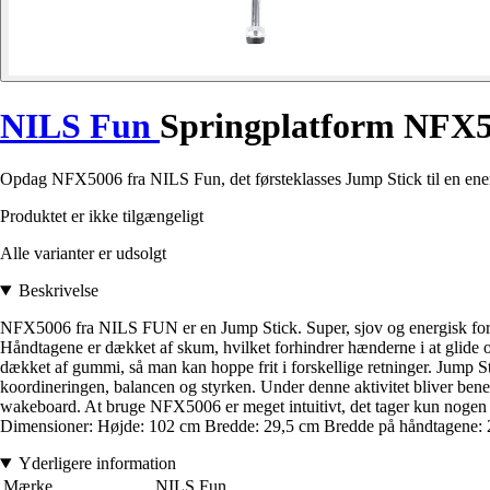
NILS Fun
Springplatform NFX
Opdag NFX5006 fra NILS Fun, det førsteklasses Jump Stick til en energ
Produktet er ikke tilgængeligt
Alle varianter er udsolgt
Beskrivelse
NFX5006 fra NILS FUN er en Jump Stick. Super, sjov og energisk for b
Håndtagene er dækket af skum, hvilket forhindrer hænderne i at glide og 
dækket af gummi, så man kan hoppe frit i forskellige retninger. Jump S
koordineringen, balancen og styrken. Under denne aktivitet bliver ben
wakeboard. At bruge NFX5006 er meget intuitivt, det tager kun nogen min
Dimensioner: Højde: 102 cm Bredde: 29,5 cm Bredde på håndtagene: 26
Yderligere information
Mærke
NILS Fun