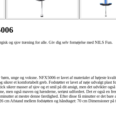
5006
isk og sjov træning for alle. Giv dig selv fornøjelse med NILS Fun.
ørn, unge og voksne. NFX5006 er lavet af materialer af højeste kvalit
sikrer et komfortabelt greb. Fodstøtter er lavet af nøje udvalgt plast fo
tick sikrer masser af sjov og et smil på dit ansigt, men det udvikler o
ene, men også maven og hænderne, seriøst udfordret. Det er også en fre
utter at mestre denne færdighed. Efter disse få minutter er det bare at
 cm Afstand mellem fodstøtten og håndtaget: 70 cm Dimensioner på fod