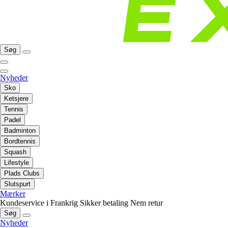
Søg
Nyheder
Sko
Ketsjere
Tennis
Padel
Badminton
Bordtennis
Squash
Lifestyle
Plads Clubs
Slutspurt
Mærker
Kundeservice i Frankrig
Sikker betaling
Nem retur
Søg
Nyheder