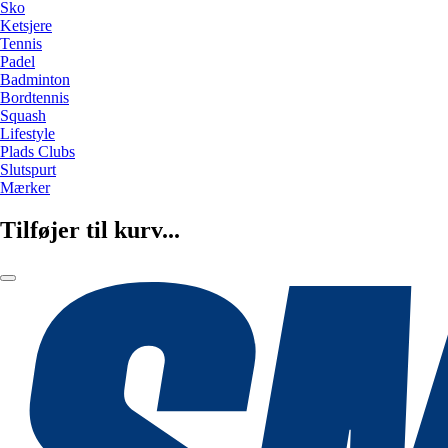
Sko
Ketsjere
Tennis
Padel
Badminton
Bordtennis
Squash
Lifestyle
Plads Clubs
Slutspurt
Mærker
Tilføjer til kurv...