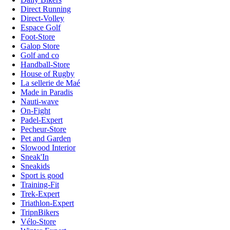
Direct Running
Direct-Volley
Espace Golf
Foot-Store
Galop Store
Golf and co
Handball-Store
House of Rugby
La sellerie de Maé
Made in Paradis
Nauti-wave
On-Fight
Padel-Expert
Pecheur-Store
Pet and Garden
Slowood Interior
Sneak'In
Sneakids
Sport is good
Training-Fit
Trek-Expert
Triathlon-Expert
TripnBikers
Vélo-Store