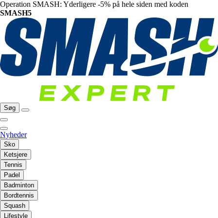
Operation SMASH: Yderligere -5% på hele siden med koden
SMASH5
Søg
Nyheder
Sko
Ketsjere
Tennis
Padel
Badminton
Bordtennis
Squash
Lifestyle