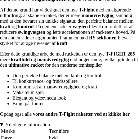
Af denne grund har vi designet den nye
T-Fight
med en afgørende
udfordring: at skabe en raket, der er mere
manøvredygtig
, samtidig
med at den bevarer sin unikke signatur, den perfekte balance mellem
kraft
og
kontrol
. På den ene side er
vægten
blevet omfordelt for at
reducere
swingvægten
og lette accelerationen af racketens hoved. På
den anden side er ergonomien i rammen med
RS sektionen
blevet
styrket for at øge niveauet af
kraft
.
Efter dette grundige arbejde med racketten er den nye
T-FIGHT 285
mere
kraftfuld
og
manøvredygtig
end nogensinde, hvilket gør den til
den
ultimative racket
for den moderne tennisspiller.
Den perfekte balance mellem kraft og kontrol
Til konkurrence- og fritidsspillere
Komprimiset af manøvredygtighed og kraft
Maksimum spin
Elegant og ydeevnedu look
Brugt på Touren
Opdag også alle
vores andre T-Fight raketter ved at klikke her.
Yderligere information
Mærke
Tecnifibre
Farve
hvid