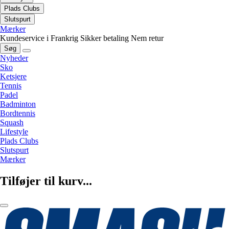
Plads Clubs
Slutspurt
Mærker
Kundeservice i Frankrig
Sikker betaling
Nem retur
Søg
Nyheder
Sko
Ketsjere
Tennis
Padel
Badminton
Bordtennis
Squash
Lifestyle
Plads Clubs
Slutspurt
Mærker
Tilføjer til kurv...