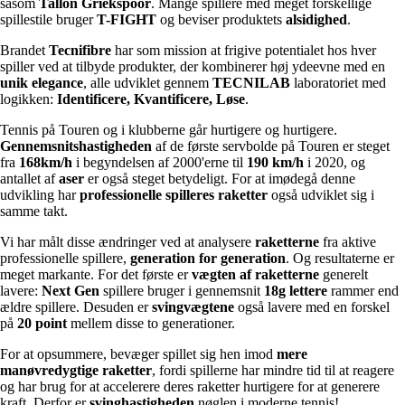
såsom
Tallon Griekspoor
. Mange spillere med meget forskellige
spillestile bruger
T-FIGHT
og beviser produktets
alsidighed
.
Brandet
Tecnifibre
har som mission at frigive potentialet hos hver
spiller ved at tilbyde produkter, der kombinerer høj ydeevne med en
unik elegance
, alle udviklet gennem
TECNILAB
laboratoriet med
logikken:
Identificere, Kvantificere, Løse
.
Tennis på Touren og i klubberne går hurtigere og hurtigere.
Gennemsnitshastigheden
af de første servbolde på Touren er steget
fra
168km/h
i begyndelsen af 2000'erne til
190 km/h
i 2020, og
antallet af
aser
er også steget betydeligt. For at imødegå denne
udvikling har
professionelle spilleres raketter
også udviklet sig i
samme takt.
Vi har målt disse ændringer ved at analysere
raketterne
fra aktive
professionelle spillere,
generation for generation
. Og resultaterne er
meget markante. For det første er
vægten af raketterne
generelt
lavere:
Next Gen
spillere bruger i gennemsnit
18g lettere
rammer end
ældre spillere. Desuden er
svingvægtene
også lavere med en forskel
på
20 point
mellem disse to generationer.
For at opsummere, bevæger spillet sig hen imod
mere
manøvredygtige raketter
, fordi spillerne har mindre tid til at reagere
og har brug for at accelerere deres raketter hurtigere for at generere
kraft. Derfor er
svinghastigheden
nøglen i moderne tennis!