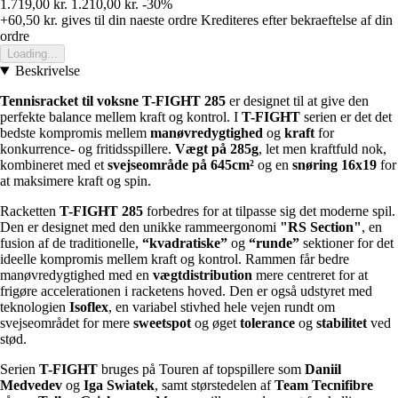
1.719,00 kr.
1.210,00 kr.
-30%
+60,50 kr.
gives til din naeste ordre
Krediteres efter bekraeftelse af din
ordre
Loading...
Beskrivelse
Tennisracket til voksne T-FIGHT 285
er designet til at give den
perfekte balance mellem kraft og kontrol. I
T-FIGHT
serien er det det
bedste kompromis mellem
manøvredygtighed
og
kraft
for
konkurrence- og fritidsspillere.
Vægt på 285g
, let men kraftfuld nok,
kombineret med et
svejseområde på 645cm²
og en
snøring 16x19
for
at maksimere kraft og spin.
Racketten
T-FIGHT 285
forbedres for at tilpasse sig det moderne spil.
Den er designet med den unikke rammeergonomi
"RS Section"
, en
fusion af de traditionelle,
“kvadratiske”
og
“runde”
sektioner for det
ideelle kompromis mellem kraft og kontrol. Rammen får bedre
manøvredygtighed med en
vægtdistribution
mere centreret for at
frigøre accelerationen i racketens hoved. Den er også udstyret med
teknologien
Isoflex
, en variabel stivhed hele vejen rundt om
svejseområdet for mere
sweetspot
og øget
tolerance
og
stabilitet
ved
stød.
Serien
T-FIGHT
bruges på Touren af topspillere som
Daniil
Medvedev
og
Iga Swiatek
, samt størstedelen af
Team Tecnifibre