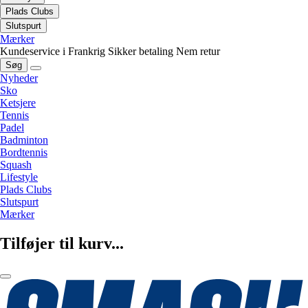
Plads Clubs
Slutspurt
Mærker
Kundeservice i Frankrig
Sikker betaling
Nem retur
Søg
Nyheder
Sko
Ketsjere
Tennis
Padel
Badminton
Bordtennis
Squash
Lifestyle
Plads Clubs
Slutspurt
Mærker
Tilføjer til kurv...