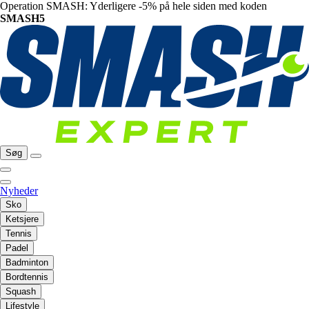
Operation SMASH: Yderligere -5% på hele siden med koden
SMASH5
Søg
Nyheder
Sko
Ketsjere
Tennis
Padel
Badminton
Bordtennis
Squash
Lifestyle