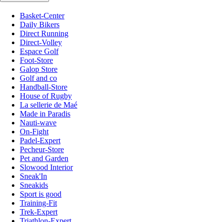
Basket-Center
Daily Bikers
Direct Running
Direct-Volley
Espace Golf
Foot-Store
Galop Store
Golf and co
Handball-Store
House of Rugby
La sellerie de Maé
Made in Paradis
Nauti-wave
On-Fight
Padel-Expert
Pecheur-Store
Pet and Garden
Slowood Interior
Sneak'In
Sneakids
Sport is good
Training-Fit
Trek-Expert
Triathlon-Expert